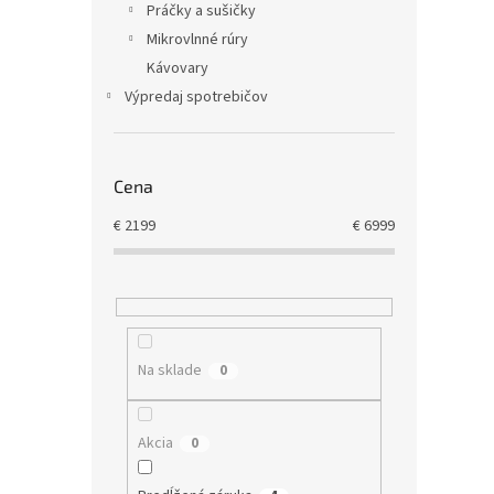
Práčky a sušičky
Mikrovlnné rúry
Kávovary
Výpredaj spotrebičov
Cena
€
2199
€
6999
Na sklade
0
Akcia
0