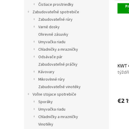
Čistiace prostriedky
P
Zabudovateľné spotrebiče
Zabudovateľné rúry
Varné dosky
Ohrevné zásuvky
Umyvačka riadu
Chladničky a mrazničky
Odsávače pár
Zabudovateľné práčky
KWT 
týždň
Kávovary
Mikrovlnné rúry
Zabudovateľné vinotéky
Voľne stojace spotrebiče
€2 
Sporáky
Umyvačka riadu
Chladničky a mrazničky
Vinotéky