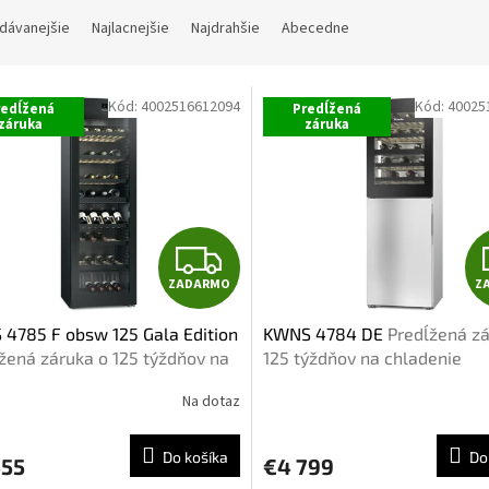
dávanejšie
Najlacnejšie
Najdrahšie
Abecedne
Kód:
4002516612094
Kód:
40025
redĺžená
Predĺžená
záruka
záruka
Z
ZADARMO
Z
A
4785 F obsw 125 Gala Edition
KWNS 4784 DE
Predĺžená zá
D
žená záruka o 125 týždňov na
125 týždňov na chladenie
enie
A
Na dotaz
R
Do košíka
Do
455
€4 799
M