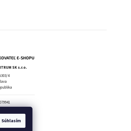
KOVATEĽ E-SHOPU
TRUM SK s.r.o.
5303/4
slava
epublika
079941
20583663
2120583663
Súhlasím