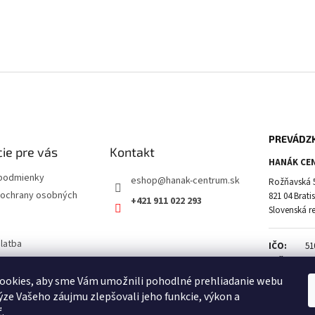
PREVÁDZ
ie pre vás
Kontakt
HANÁK CEN
podmienky
eshop
@
hanak-centrum.sk
Rožňavská 
ochrany osobných
821 04 Brati
+421 911 022 293
Slovenská r
latba
IČO:
51
a vrátenie tovaru
DIČ:
21
IČ DPH:
SK
ookies, aby sme Vám umožnili pohodlné prehliadanie webu
ýze Vašeho záujmu zlepšovali jeho funkcie, výkon a
.