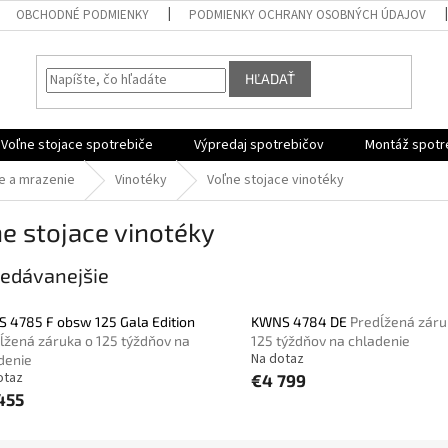
OBCHODNÉ PODMIENKY
PODMIENKY OCHRANY OSOBNÝCH ÚDAJOV
HĽADAŤ
Voľne stojace spotrebiče
Výpredaj spotrebičov
Montáž spotr
e a mrazenie
Vinotéky
Voľne stojace vinotéky
e stojace vinotéky
edávanejšie
 4785 F obsw 125 Gala Edition
KWNS 4784 DE
Predĺžená záru
ĺžená záruka o 125 týždňov na
125 týždňov na chladenie
Na dotaz
denie
otaz
€4 799
455