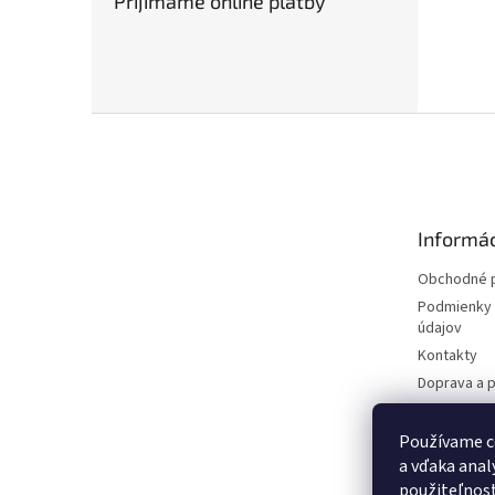
Prijímame online platby
Z
á
p
ä
t
Informác
i
e
Obchodné 
Podmienky 
údajov
Kontakty
Doprava a p
Reklamácie 
O nás
Používame c
a vďaka anal
Aktuality
použiteľnosť