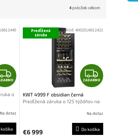
4
položiek celkom
16612445
Kód:
4002516612421
Predĺžená
záruka
Z
Z
ADARMO
ZADARMO
A
A
ruka o
KWT 4999 F obsidian černá
D
D
Predĺžená záruka o 125 týždňov na
chladenie
A
A
Na dotaz
Na dotaz
R
R
 košíka
Do košíka
€6 999
M