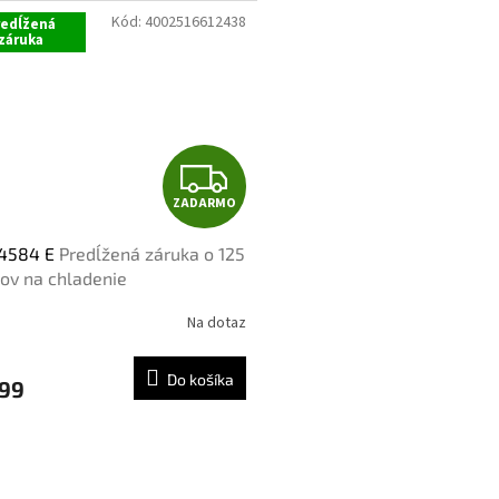
Kód:
4002516612438
redĺžená
O
záruka
Z
ZADARMO
A
4584 E
Predĺžená záruka o 125
D
ov na chladenie
A
Na dotaz
R
Do košíka
199
M
O
O
v
l