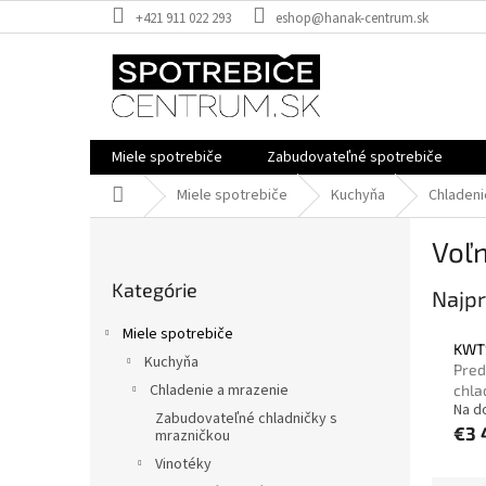
Prejsť
+421 911 022 293
eshop@hanak-centrum.sk
na
obsah
Miele spotrebiče
Zabudovateľné spotrebiče
Domov
Miele spotrebiče
Kuchyňa
Chladeni
B
Voľn
o
Preskočiť
č
Kategórie
kategórie
Najpr
n
ý
Miele spotrebiče
p
KWTS
Kuchyňa
a
Pred
Chladenie a mrazenie
chla
n
Na d
e
Zabudovateľné chladničky s
€3 
mrazničkou
l
Vinotéky