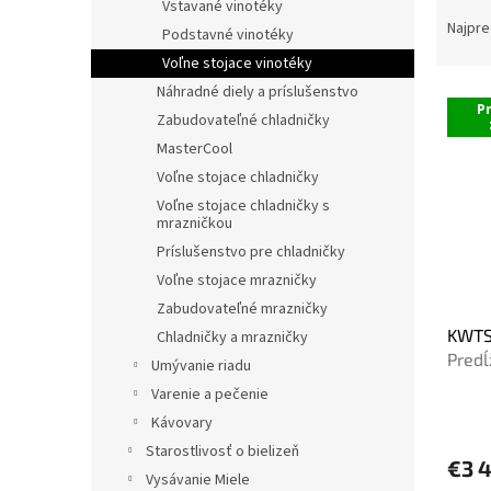
R
Vstavané vinotéky
a
Najpre
Podstavné vinotéky
d
Voľne stojace vinotéky
e
Náhradné diely a príslušenstvo
V
n
P
ý
Zabudovateľné chladničky
i
p
e
MasterCool
i
p
Voľne stojace chladničky
s
r
Voľne stojace chladničky s
p
o
mrazničkou
r
d
Príslušenstvo pre chladničky
o
u
Voľne stojace mrazničky
d
k
Zabudovateľné mrazničky
u
t
KWTS 
k
Chladničky a mrazničky
o
Predĺ
t
v
Umývanie riadu
chlad
o
Varenie a pečenie
v
Kávovary
Starostlivosť o bielizeň
€3 
Vysávanie Miele