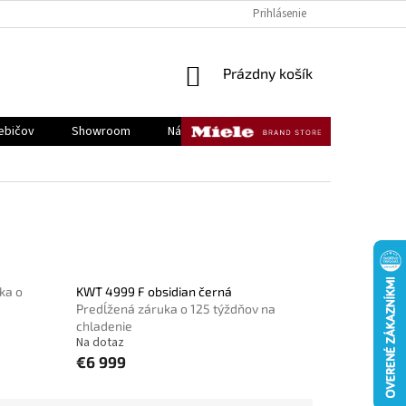
KONTAKTY
DOPRAVA A PLATBA
REKLAMÁCIE A VRÁTENIE TOVAR
Prihlásenie
NÁKUPNÝ
Prázdny košík
KOŠÍK
ebičov
Showroom
Náš tím
Kontakty
ka o
KWT 4999 F obsidian černá
Predĺžená záruka o 125 týždňov na
chladenie
Na dotaz
€6 999