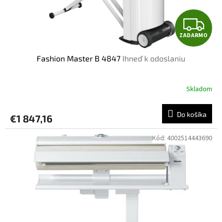
k
t
Z
o
ZADARMO
v
A
Fashion Master B 4847
Ihneď k odoslaniu
D
A
Skladom
R
Do košíka
€1 847,16
M
Kód:
4002514443690
O