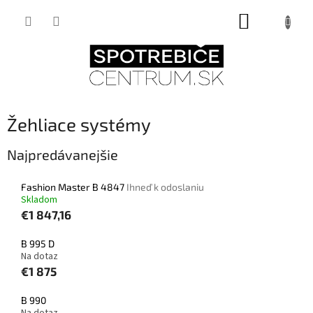
Prejsť
NÁKUPNÝ
na
obsah
KOŠÍK
Žehliace systémy
Najpredávanejšie
Fashion Master B 4847
Ihneď k odoslaniu
Skladom
€1 847,16
B 995 D
Na dotaz
€1 875
B 990