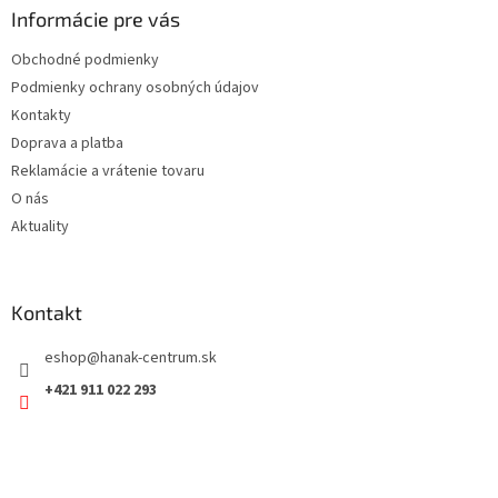
a
ä
Informácie pre vás
c
t
i
Obchodné podmienky
i
e
Podmienky ochrany osobných údajov
p
e
r
Kontakty
v
Doprava a platba
k
Reklamácie a vrátenie tovaru
y
v
O nás
ý
Aktuality
p
i
s
u
Kontakt
eshop
@
hanak-centrum.sk
+421 911 022 293