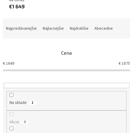
Na dotaz
€1 649
R
a
Najpredávanejšie
Najlacnejšie
Najdrahšie
Abecedne
d
e
n
Cena
i
e
€
1649
€
1875
p
r
o
d
u
k
Na sklade
1
t
o
v
Akcia
0