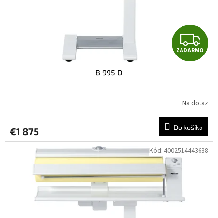
Z
ZADARMO
A
B 995 D
D
A
Na dotaz
R
Do košíka
€1 875
M
Kód:
4002514443638
O