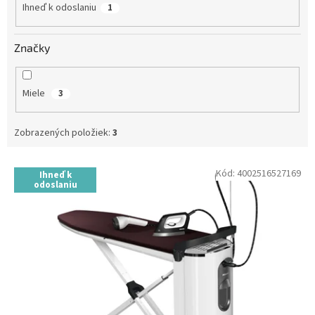
Ihneď k odoslaniu
1
Značky
Miele
3
Zobrazených položiek:
3
V
Kód:
4002516527169
Ihneď k
ý
odoslaniu
p
i
s
p
r
o
d
u