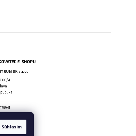
KOVATEĽ E-SHOPU
TRUM SK s.r.o.
5303/4
slava
epublika
079941
20583663
2120583663
Súhlasím