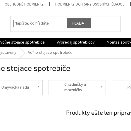
OBCHODNÉ PODMIENKY
PODMIENKY OCHRANY OSOBNÝCH ÚDAJOV
HĽADAŤ
Voľne stojace spotrebiče
Výpredaj spotrebičov
Montáž spotr
vystaveny
Voľne stojace spotrebiče
e stojace spotrebiče
Chladničky a
Umyvačka riadu
P
mrazničky
Produkty ešte len pripr