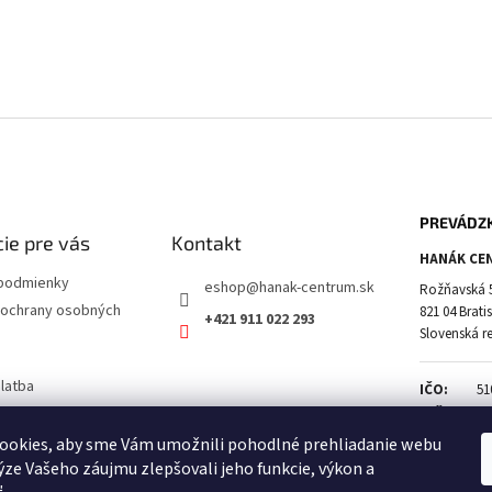
PREVÁDZ
ie pre vás
Kontakt
HANÁK CEN
podmienky
eshop
@
hanak-centrum.sk
Rožňavská 
ochrany osobných
821 04 Brati
+421 911 022 293
Slovenská r
latba
IČO:
51
a vrátenie tovaru
DIČ:
21
IČ DPH:
SK
ookies, aby sme Vám umožnili pohodlné prehliadanie webu
ýze Vašeho záujmu zlepšovali jeho funkcie, výkon a