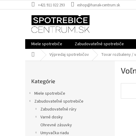
Prejsť
+421 911 022 293
eshop@hanak-centrum.sk
na
obsah
Miele spotrebiče
Zabudovateľné spotrebiče
Domov
Výpredaj spotrebičov
Tovar rozbaleny / 
B
Voľn
o
Preskočiť
č
Kategórie
kategórie
n
ý
Miele spotrebiče
p
Zabudovateľné spotrebiče
a
Zabudovateľné rúry
n
e
Varné dosky
l
Ohrevné zásuvky
Umyvačka riadu