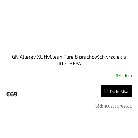
GN Allergy XL HyClean Pure 8 prachových vreciek a
filter HEPA
Skladom
Do košíka
€69
Kód:
4002516782681