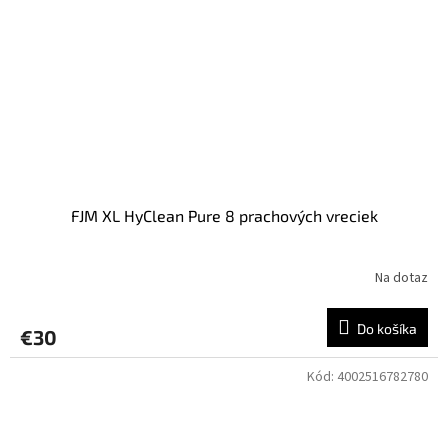
FJM XL HyClean Pure 8 prachových vreciek
Na dotaz
Do košíka
€30
Kód:
4002516782780