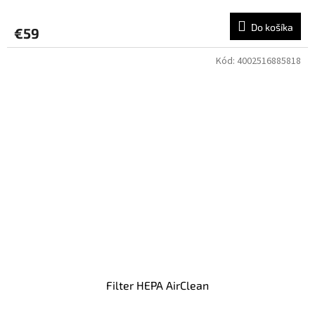
Do košíka
€59
Kód:
4002516885818
Filter HEPA AirClean