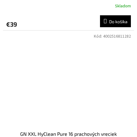
Skladom
Do košíka
€39
Kód:
4002516811282
GN XXL HyClean Pure 16 prachových vreciek