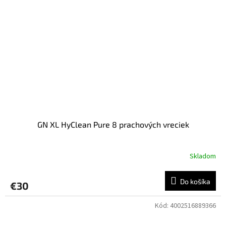
GN XL HyClean Pure 8 prachových vreciek
Skladom
Do košíka
€30
Kód:
4002516889366