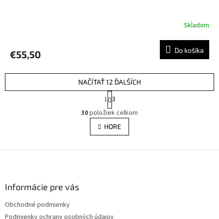
Skladom
Do košíka
€55,50
NAČÍTAŤ 12 ĎALŠÍCH
S
1
3
t
O
r
30
položiek celkom
v
á
l
HORE
n
á
k
d
o
v
Z
a
a
c
á
n
i
p
i
e
ä
Informácie pre vás
e
p
t
r
Obchodné podmienky
i
v
Podmienky ochrany osobných údajov
e