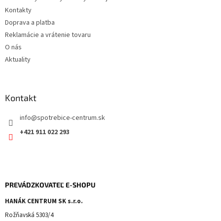
k
y
Kontakty
v
Doprava a platba
ý
Reklamácie a vrátenie tovaru
p
i
O nás
s
Aktuality
u
Kontakt
info
@
spotrebice-centrum.sk
+421 911 022 293
PREVÁDZKOVATEĽ E-SHOPU
HANÁK CENTRUM SK s.r.o.
Rožňavská 5303/4