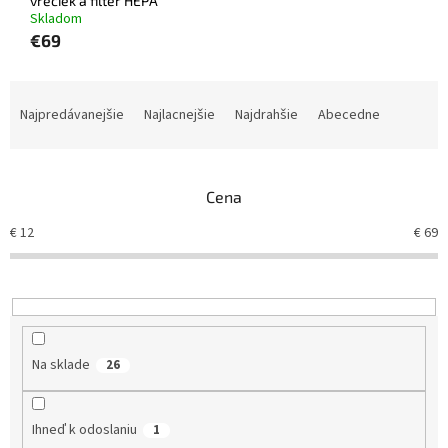
vreciek a filter HEPA
Skladom
€69
R
a
Najpredávanejšie
Najlacnejšie
Najdrahšie
Abecedne
d
e
n
Cena
i
e
€
12
€
69
p
r
o
d
u
k
Na sklade
26
t
o
v
Ihneď k odoslaniu
1