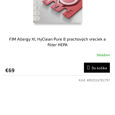
FJM Allergy XL HyClean Pure 8 prachových vreciek a
filter HEPA
Skladom
Do košíka
€69
Kód:
4002516782797