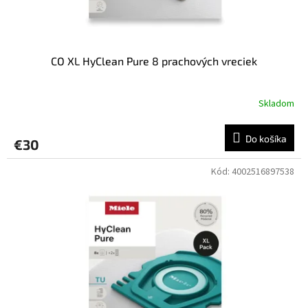
t
o
v
CO XL HyClean Pure 8 prachových vreciek
Skladom
Do košíka
€30
Kód:
4002516897538