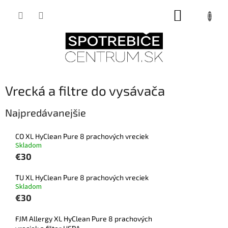
Prejsť
NÁKUPNÝ
na
obsah
KOŠÍK
Vrecká a filtre do vysávača
Najpredávanejšie
CO XL HyClean Pure 8 prachových vreciek
Skladom
€30
TU XL HyClean Pure 8 prachových vreciek
Skladom
€30
FJM Allergy XL HyClean Pure 8 prachových