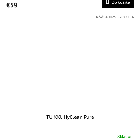
Do košíka
€59
Kód:
4002516897354
TU XXL HyClean Pure
Skladom