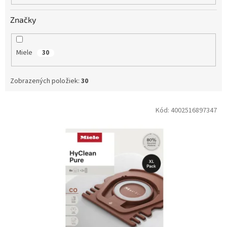
Značky
Miele
30
Zobrazených položiek:
30
V
Kód:
4002516897347
ý
p
i
s
p
r
o
d
u
k