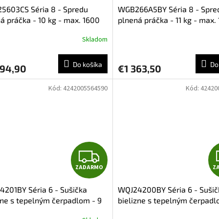
5603CS Séria 8 - Spredu
WGB266A5BY Séria 8 - Spre
D
á práčka - 10 kg - max. 1600
plnená práčka - 11 kg - max.
k za minutu
otáček za minutu
A
Skladom
R
Do košíka
Do
094,90
€1 363,50
M
Kód:
4242005564590
Kód:
42420
O
Z
ZADARMO
Z
A
201BY Séria 6 - Sušička
WQJ24200BY Séria 6 - Sušič
D
zne s tepelným čerpadlom - 9
bielizne s tepelným čerpadl
kg
A