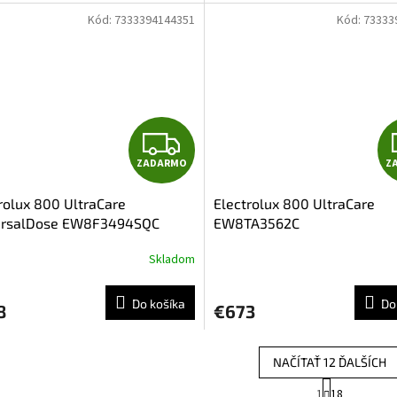
M
Kód:
7333394144351
Kód:
73333
O
Z
ZADARMO
Z
A
rolux 800 UltraCare
Electrolux 800 UltraCare
D
ersalDose EW8F3494SQC
EW8TA3562C
A
Skladom
R
Do košíka
Do
8
€673
M
O
NAČÍTAŤ 12 ĎALŠÍCH
S
1
18