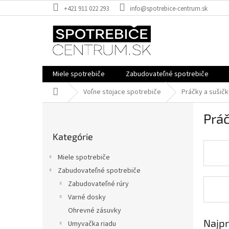
Prejsť
+421 911 022 293
info@spotrebice-centrum.sk
na
obsah
Miele spotrebiče
Zabudovateľné spotrebiče
Domov
Voľne stojace spotrebiče
Práčky a sušičk
B
Práč
o
Preskočiť
č
Kategórie
kategórie
n
ý
Miele spotrebiče
p
Zabudovateľné spotrebiče
a
Zabudovateľné rúry
n
e
Varné dosky
l
Ohrevné zásuvky
Najpr
Umyvačka riadu