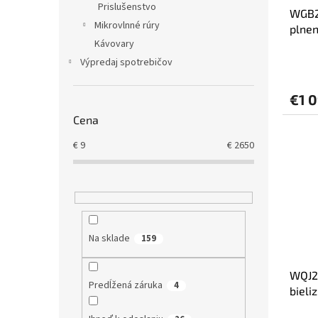
u
t
Prislušenstvo
WGB2
k
o
Mikrovlnné rúry
plnen
t
v
Kávovary
otáče
o
v
Výpredaj spotrebičov
€1 
Cena
€
9
€
2650
Na sklade
159
WQJ24
Predĺžená záruka
4
bieli
kg