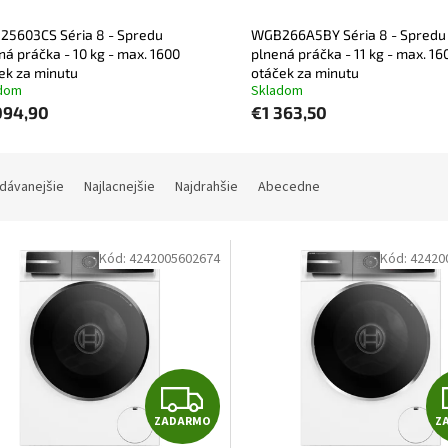
5603CS Séria 8 - Spredu
WGB266A5BY Séria 8 - Spredu
ná práčka - 10 kg - max. 1600
plnená práčka - 11 kg - max. 16
ek za minutu
otáček za minutu
dom
Skladom
094,90
€1 363,50
dávanejšie
Najlacnejšie
Najdrahšie
Abecedne
Kód:
4242005602674
Kód:
42420
Z
ZADARMO
Z
A