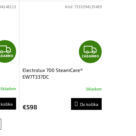
M
M
94148113
Kód:
7333394135489
O
O
Z
Z
ADARMO
ZADARMO
A
A
Electrolux 700 SteamCare®
D
D
EW7T337DC
A
A
Skladom
Skladom
R
R
 košíka
Do košíka
€598
M
M
O
O