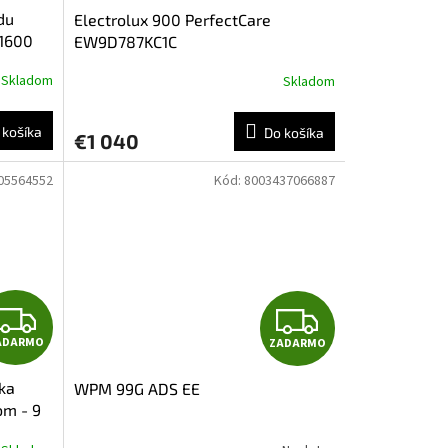
du
Electrolux 900 PerfectCare
D
D
 1600
EW9D787KC1C
A
A
Skladom
Skladom
R
R
 košíka
Do košíka
€1 040
M
M
05564552
Kód:
8003437066887
O
O
Z
Z
ADARMO
ZADARMO
A
A
ka
WPM 99G ADS EE
D
D
om - 9
A
A