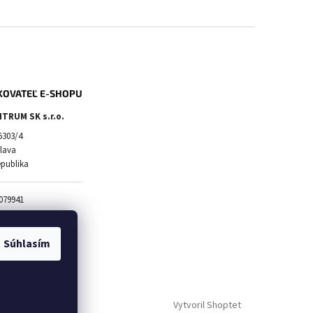
KOVATEĽ E-SHOPU
TRUM SK s.r.o.
5303/4
slava
epublika
079941
20583663
2120583663
Súhlasím
Vytvoril Shoptet