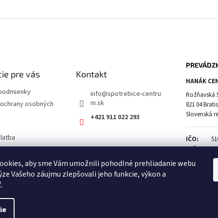
PREVÁDZ
ie pre vás
Kontakt
HANÁK CEN
podmienky
info
@
spotrebice-centru
Rožňavská 
m.sk
ochrany osobných
821 04 Brati
Slovenská r
+421 911 022 293
latba
IČO:
51
a vrátenie tovaru
DIČ:
21
IČ DPH:
SK
ookies, aby sme Vám umožnili pohodlné prehliadanie webu
ýze Vašeho záujmu zlepšovali jeho funkcie, výkon a
.
ie
a vyhradené.