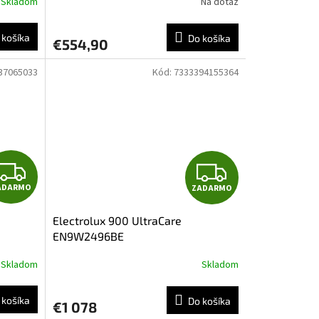
Skladom
Na dotaz
R
R
 košíka
Do košíka
€554,90
M
M
37065033
Kód:
7333394155364
O
O
Z
Z
ADARMO
ZADARMO
A
A
Electrolux 900 UltraCare
D
D
EN9W2496BE
A
A
Skladom
Skladom
R
R
 košíka
Do košíka
€1 078