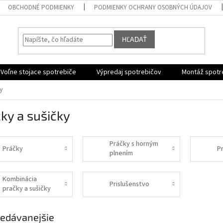
OBCHODNÉ PODMIENKY
PODMIENKY OCHRANY OSOBNÝCH ÚDAJOV
HĽADAŤ
Voľne stojace spotrebiče
Výpredaj spotrebičov
Montáž spotr
y
ky a sušičky
Práčky s horným
Práčky
P
plnením
Kombinácia
Prislušenstvo
pračky a sušičky
edávanejšie