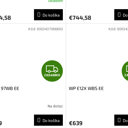
Skladom
R
Do košíka
Do
4,58
€744,58
M
Kód:
8003437066863
Kód:
80034
O
Z
ZADARMO
Z
A
97WB EE
WP E12X WBS EE
D
A
Na dotaz
R
Do košíka
Do
9
€639