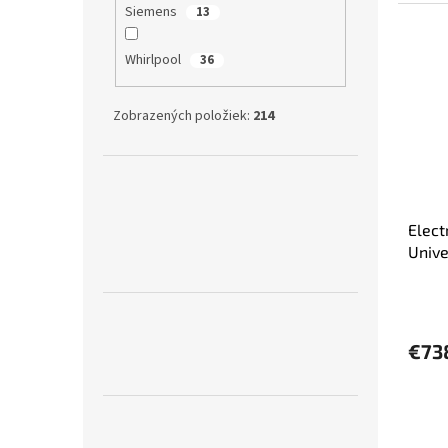
Siemens
13
Whirlpool
36
Zobrazených položiek:
214
Elect
Univ
€73