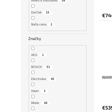
Ihneď k odoslaniu
26
Darček
15
€74
Naša cena
2
Značky
AEG
1
BOSCH
51
WAM 
Electrolux
45
Haier
3
Miele
65
€53