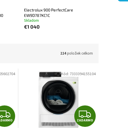
Electrolux 900 PerfectCare
00
EW9D787KC1C
Skladom
€1 040
214
položiek celkom
05602704
Kód:
7333394155104
Z
Z
ADARMO
ZADARMO
A
A