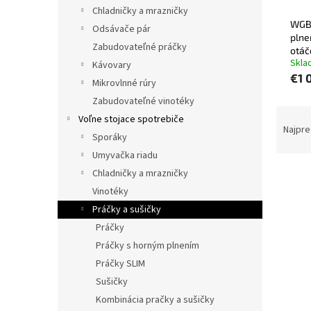
Chladničky a mrazničky
WGB2
Odsávače pár
plne
Zabudovateľné práčky
otáč
Skla
Kávovary
€1 
Mikrovlnné rúry
Zabudovateľné vinotéky
R
Voľne stojace spotrebiče
a
Najpre
Sporáky
d
Umyvačka riadu
e
V
n
Chladničky a mrazničky
ý
i
Vinotéky
p
e
Práčky a sušičky
i
p
Práčky
s
r
Práčky s horným plnením
p
o
Práčky SLIM
r
d
o
u
Sušičky
d
k
Kombinácia pračky a sušičky