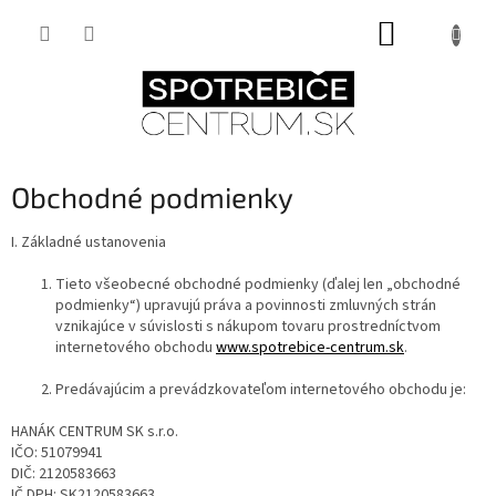
Prejsť
NÁKUPNÝ
na
obsah
KOŠÍK
Obchodné podmienky
I. Základné ustanovenia
Tieto všeobecné obchodné podmienky (ďalej len „obchodné
podmienky“) upravujú práva a povinnosti zmluvných strán
vznikajúce v súvislosti s nákupom tovaru prostredníctvom
internetového obchodu
www.spotrebice-centrum.sk
.
Predávajúcim a prevádzkovateľom internetového obchodu je:
HANÁK CENTRUM SK s.r.o.
IČO: 51079941
DIČ: 2120583663
IČ DPH: SK2120583663