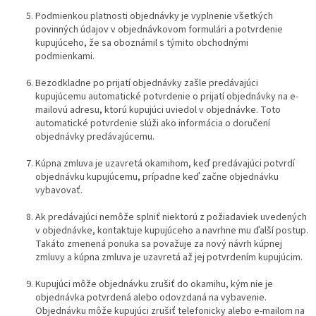
Podmienkou platnosti objednávky je vyplnenie všetkých
povinných údajov v objednávkovom formulári a potvrdenie
kupujúceho, že sa oboznámil s týmito obchodnými
podmienkami.
Bezodkladne po prijatí objednávky zašle predávajúci
kupujúcemu automatické potvrdenie o prijatí objednávky na e-
mailovú adresu, ktorú kupujúci uviedol v objednávke. Toto
automatické potvrdenie slúži ako informácia o doručení
objednávky predávajúcemu.
Kúpna zmluva je uzavretá okamihom, keď predávajúci potvrdí
objednávku kupujúcemu, prípadne keď začne objednávku
vybavovať.
Ak predávajúci nemôže splniť niektorú z požiadaviek uvedených
v objednávke, kontaktuje kupujúceho a navrhne mu ďalší postup.
Takáto zmenená ponuka sa považuje za nový návrh kúpnej
zmluvy a kúpna zmluva je uzavretá až jej potvrdením kupujúcim.
Kupujúci môže objednávku zrušiť do okamihu, kým nie je
objednávka potvrdená alebo odovzdaná na vybavenie.
Objednávku môže kupujúci zrušiť telefonicky alebo e-mailom na