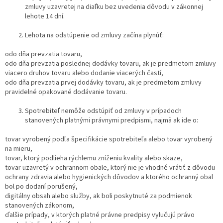
zmluvy uzavretej na diaľku bez uvedenia dôvodu v zákonnej
lehote 14 dní.
Lehota na odstúpenie od zmluvy začína plynúť:
odo dňa prevzatia tovaru,
odo dňa prevzatia poslednej dodávky tovaru, ak je predmetom zmluvy
viacero druhov tovaru alebo dodanie viacerých častí,
odo dňa prevzatia prvej dodávky tovaru, ak je predmetom zmluvy
pravidelné opakované dodávanie tovaru.
Spotrebiteľ nemôže odstúpiť od zmluvy v prípadoch
stanovených platnými právnymi predpismi, najmä ak ide o:
tovar vyrobený podľa špecifikácie spotrebiteľa alebo tovar vyrobený
na mieru,
tovar, ktorý podlieha rýchlemu zníženiu kvality alebo skaze,
tovar uzavretý v ochrannom obale, ktorý nie je vhodné vrátiť z dôvodu
ochrany zdravia alebo hygienických dôvodov a ktorého ochranný obal
bol po dodaní porušený,
digitálny obsah alebo služby, ak boli poskytnuté za podmienok
stanovených zákonom,
ďalšie prípady, v ktorých platné právne predpisy vylučujú právo