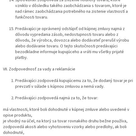
vzniklo v dôsledku takého zaobchádzania s tovarom, ktoré je
nad rámec zaobchádzania potrebného na zistenie vlastností a
funkčnosti tovaru.
Predávajúci je oprávnený odstúpiť od kúpnej zmluvy najmä z
dôvodu vypredania zásob, nedostupnosti tovaru alebo z
dôvodu, že výrobca, dovozca alebo dodávateľ prerušil výrobu
alebo dodávanie tovaru. O tejto skutočnosti predávajúci
bezodkladne informuje kupujúceho a vráti mu všetky prijaté
platby.
VII. Zodpovednosť za vady a reklamácie
Predávajúci zodpovedá kupujúcemu za to, že dodaný tovar je pri
prevzatí v súlade s kúpnou zmluvou a nemá vady.
Predávajúci zodpovedá najmä za to, že tovar:
má vlastnosti, ktoré boli dohodnuté v kúpnej zmluve alebo uvedené v
opise produktu,
je vhodný na účel, na ktorý sa tovar rovnakého druhu bežne používa,
zodpovedá akosti alebo vyhotoveniu vzorky alebo predlohy, ak boli
dohodnuté,