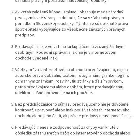
sa riadia právnym poriadkom Slovenskej republiky.
Ak vzťah založený kúpnou zmluvou obsahuje medzinárodný
prvok, zmluvné strany sa dohodli, že sa vzťah riadi právnym
poriadkom Slovenskej republiky. Týmto nie sú dotknuté práva
spotrebiteľa vyplývajúce zo všeobecne záväzných právnych
predpisov.
Predávajúci nie je vo vzťahu ku kupujúcemu viazaný žiadnymi
osobitnými kódexmi správania, ak nie je v internetovom
obchode uvedené inak.
Všetky práva k internetovému obchodu predávajúceho, najmä
autorské práva k obsahu, textom, fotografiám, grafike, logám,
ochranným známkam, rozvrhnutiu stránky a ďalším prvkom,
patria predávajúcemu alebo osobám, ktoré predávajúcemu
udelili príslušné oprávnenie na ich použitie.
Bez predchádzajúceho súhlasu predávajúceho nie je dovolené
kopírovať, upravovať alebo inak používať obsah internetového
obchodu alebo jeho časti, ak právne predpisy neustanovujú inak.
Predávajúci nenesie zodpovednosť za chyby vzniknuté v
dôsledku zásahu tretích osôb do internetového obchodu alebo