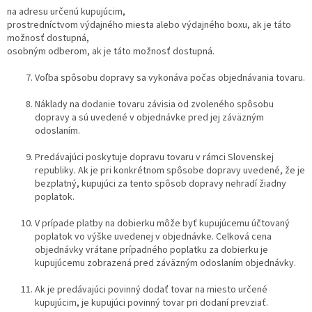
na adresu určenú kupujúcim,
prostredníctvom výdajného miesta alebo výdajného boxu, ak je táto
možnosť dostupná,
osobným odberom, ak je táto možnosť dostupná.
Voľba spôsobu dopravy sa vykonáva počas objednávania tovaru.
Náklady na dodanie tovaru závisia od zvoleného spôsobu
dopravy a sú uvedené v objednávke pred jej záväzným
odoslaním.
Predávajúci poskytuje dopravu tovaru v rámci Slovenskej
republiky. Ak je pri konkrétnom spôsobe dopravy uvedené, že je
bezplatný, kupujúci za tento spôsob dopravy nehradí žiadny
poplatok.
V prípade platby na dobierku môže byť kupujúcemu účtovaný
poplatok vo výške uvedenej v objednávke. Celková cena
objednávky vrátane prípadného poplatku za dobierku je
kupujúcemu zobrazená pred záväzným odoslaním objednávky.
Ak je predávajúci povinný dodať tovar na miesto určené
kupujúcim, je kupujúci povinný tovar pri dodaní prevziať.