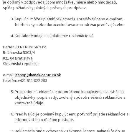
je dodaný v zodpovedajúcom množstve, miere alebo hmotnosti,
spĺňa požiadavky platných právnych predpisov.
Kupujúci môže uplatniť reklamáciu u predávajúceho e-mailom,
telefonicky alebo doručením tovaru na adresu predávajúceho.
Kontaktné údaje na uplatnenie reklamácie sú:
HANÁK CENTRUM SK s.r.o.
Rožňavská 5303/4
821 04 Bratislava
Slovenská republika
e-mail:
eshop@hanak-centrum.sk
telefón: +421 911 022 293
Pri uplatnení reklamácie odporúčame kupujúcemu uviesť číslo
objednávky, popis vady, zvolený spôsob riešenia reklamácie a
kontaktné údaje.
Predávajúci je povinný kupujúcemu potvrdiť prijatie reklamácie a
informovať ho o ďalšom postupe.
Reklamácia bude vybavená v zákonnej lehote, najneskôr do 30