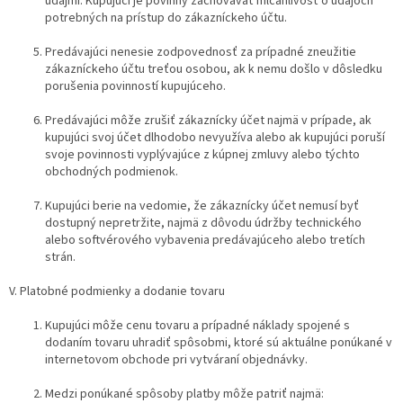
údajmi. Kupujúci je povinný zachovávať mlčanlivosť o údajoch
potrebných na prístup do zákazníckeho účtu.
Predávajúci nenesie zodpovednosť za prípadné zneužitie
zákazníckeho účtu treťou osobou, ak k nemu došlo v dôsledku
porušenia povinností kupujúceho.
Predávajúci môže zrušiť zákaznícky účet najmä v prípade, ak
kupujúci svoj účet dlhodobo nevyužíva alebo ak kupujúci poruší
svoje povinnosti vyplývajúce z kúpnej zmluvy alebo týchto
obchodných podmienok.
Kupujúci berie na vedomie, že zákaznícky účet nemusí byť
dostupný nepretržite, najmä z dôvodu údržby technického
alebo softvérového vybavenia predávajúceho alebo tretích
strán.
V. Platobné podmienky a dodanie tovaru
Kupujúci môže cenu tovaru a prípadné náklady spojené s
dodaním tovaru uhradiť spôsobmi, ktoré sú aktuálne ponúkané v
internetovom obchode pri vytváraní objednávky.
Medzi ponúkané spôsoby platby môže patriť najmä: