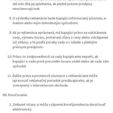
dní odo dňa jej uplatnenia, ak platné právne predpisy
neustanovujú inak.
O výsledku reklamácie bude kupujúci informovaný písomne, e-
mailom alebo iným dohodnutým spôsobom.
Ak je reklamácia oprávnená, má kupujúci právo na odstránenie
vady, výmenu tovaru, primeranú zľavu z ceny alebo odstúpenie
od zmluvy, a to podľa povahy vady a v súlade s platnými
právnymi predpismi.
Právo zo zodpovednosti za vady kupujúcemu nepatrí, ak
kupujúci o vade pred prevzatím tovaru vedel alebo ak vadu sám
spôsobil.
Ďalšie práva a povinnosti súvisiace s reklamáciami môže
upravovať reklamačný poriadok predávajúceho, ak je
zverejnený v internetovom obchode.
VIII. Doručovanie
Zmluvné strany si môžu vzájomnú korešpondenciu doručovať
elektronicky.