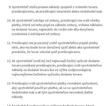
Spotrebiteľ znáša priame náklady spojené s vrátením tovaru
predávajúcemu, ak predávajúci neuviedol alebo nedohodol inak.
Ak spotrebiteľ odstúpi od zmluvy, predávajúci mu vráti všetky
platby, ktoré od neho prijal na základe zmluvy, vrátane nákladov
na dodanie tovaru, najneskôr do 14 dní odo dňa doručenia
oznámenia o odstúpení od zmluvy.
Predávajúci nie je povinný vrátiť spotrebiteľovi prijaté platby
skôr, ako mu bude tovar doručený späť alebo ako spotrebiteľ
preukáže, že tovar odoslal späť predávajúcemu.
Ak spotrebiteľ zvolil iný než najlacnejší bežný spôsob dodania
tovaru ponúkaný predávajúcim, predávajúci vráti spotrebiteľovi
náklady na dodanie tovaru iba vo výške zodpovedajúcej
najlacnejšiemu bežnému spôsobu dodania tovaru.
Predávajúci vráti spotrebiteľovi platby rovnakým spôsobom,
aký spotrebiteľ použil pri platbe, ak sa so spotrebiteľom
nedohodne inak a ak tým spotrebiteľovi nevzniknú ďalšie
náklady.
Spotrebiteľ zodpovedá za zníženie hodnoty tovaru, ktoré