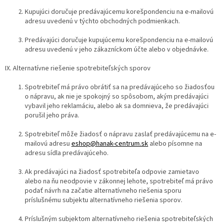
Kupujúci doručuje predávajúcemu korešpondenciu na e-mailovú
adresu uvedenú v týchto obchodných podmienkach.
Predávajúci doručuje kupujúcemu korešpondenciu na e-mailovú
adresu uvedenú v jeho zákazníckom účte alebo v objednávke.
IX. Alternatívne riešenie spotrebiteľských sporov
Spotrebiteľ má právo obrátiť sa na predávajúceho so žiadosťou
o nápravu, ak nie je spokojný so spôsobom, akým predávajúci
vybavil jeho reklamáciu, alebo ak sa domnieva, že predávajúci
porušil jeho práva.
Spotrebiteľ môže žiadosť o nápravu zaslať predávajúcemu na e-
mailovú adresu
eshop@hanak-centrum.sk
alebo písomne na
adresu sídla predávajúceho.
Ak predávajúci na žiadosť spotrebiteľa odpovie zamietavo
alebo na ňu neodpovie v zákonnej lehote, spotrebiteľ má právo
podať návrh na začatie alternatívneho riešenia sporu
príslušnému subjektu alternatívneho riešenia sporov.
Príslušným subjektom alternatívneho riešenia spotrebiteľských