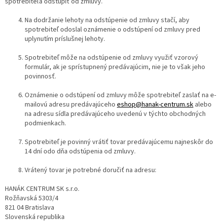
spotrebiteľa odstúpiť od zmluvy.
Na dodržanie lehoty na odstúpenie od zmluvy stačí, aby
spotrebiteľ odoslal oznámenie o odstúpení od zmluvy pred
uplynutím príslušnej lehoty.
Spotrebiteľ môže na odstúpenie od zmluvy využiť vzorový
formulár, ak je sprístupnený predávajúcim, nie je to však jeho
povinnosť.
Oznámenie o odstúpení od zmluvy môže spotrebiteľ zaslať na e-
mailovú adresu predávajúceho
eshop@hanak-centrum.sk
alebo
na adresu sídla predávajúceho uvedenú v týchto obchodných
podmienkach.
Spotrebiteľ je povinný vrátiť tovar predávajúcemu najneskôr do
14 dní odo dňa odstúpenia od zmluvy.
Vrátený tovar je potrebné doručiť na adresu:
HANÁK CENTRUM SK s.r.o.
Rožňavská 5303/4
821 04 Bratislava
Slovenská republika