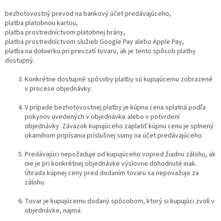
bezhotovostný prevod na bankový účet predávajúceho,
platba platobnou kartou,
platba prostredníctvom platobnej brány,
platba prostredníctvom služieb Google Pay alebo Apple Pay,
platba na dobierku pri prevzatí tovaru, ak je tento spôsob platby
dostupný.
Konkrétne dostupné spôsoby platby sú kupujúcemu zobrazené
v procese objednávky.
V prípade bezhotovostnej platby je kúpna cena splatná podľa
pokynov uvedených v objednávke alebo v potvrdení
objednávky. Záväzok kupujúceho zaplatiť kúpnu cenu je splnený
okamihom pripísania príslušnej sumy na účet predávajúceho.
Predávajúci nepožaduje od kupujúceho vopred žiadnu zálohu, ak
nie je pri konkrétnej objednávke výslovne dohodnuté inak.
Úhrada kúpnej ceny pred dodaním tovaru sa nepovažuje za
zálohu.
Tovar je kupujúcemu dodaný spôsobom, ktorý si kupujúci zvolí v
objednávke, najmä: