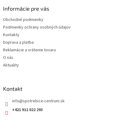
p
ä
Informácie pre vás
t
Obchodné podmienky
i
Podmienky ochrany osobných údajov
e
Kontakty
Doprava a platba
Reklamácie a vrátenie tovaru
O nás
Aktuality
Kontakt
info
@
spotrebice-centrum.sk
+421 911 022 293