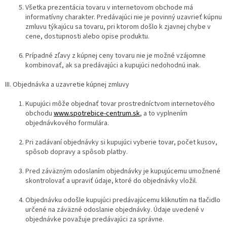
Všetka prezentácia tovaru v internetovom obchode má
informatívny charakter. Predávajúci nie je povinný uzavrieť kúpnu
zmluvu týkajúcu sa tovaru, pri ktorom došlo k zjavnej chybe v
cene, dostupnosti alebo opise produktu.
Prípadné zľavy z kúpnej ceny tovaru nie je možné vzájomne
kombinovať, ak sa predávajúci a kupujúci nedohodnú inak.
III. Objednávka a uzavretie kúpnej zmluvy
Kupujúci môže objednať tovar prostredníctvom internetového
obchodu
www.spotrebice-centrum.sk
, a to vyplnením
objednávkového formulára.
Pri zadávaní objednávky si kupujúci vyberie tovar, počet kusov,
spôsob dopravy a spôsob platby.
Pred záväzným odoslaním objednávky je kupujúcemu umožnené
skontrolovať a upraviť údaje, ktoré do objednávky vložil.
Objednávku odošle kupujúci predávajúcemu kliknutím na tlačidlo
určené na záväzné odoslanie objednávky. Údaje uvedené v
objednávke považuje predávajúci za správne.