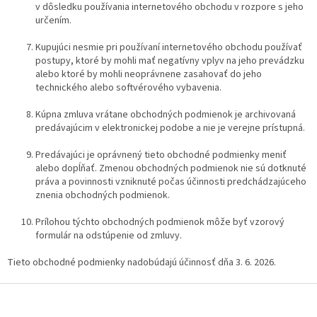
v dôsledku používania internetového obchodu v rozpore s jeho
určením.
Kupujúci nesmie pri používaní internetového obchodu používať
postupy, ktoré by mohli mať negatívny vplyv na jeho prevádzku
alebo ktoré by mohli neoprávnene zasahovať do jeho
technického alebo softvérového vybavenia.
Kúpna zmluva vrátane obchodných podmienok je archivovaná
predávajúcim v elektronickej podobe a nie je verejne prístupná.
Predávajúci je oprávnený tieto obchodné podmienky meniť
alebo dopĺňať. Zmenou obchodných podmienok nie sú dotknuté
práva a povinnosti vzniknuté počas účinnosti predchádzajúceho
znenia obchodných podmienok.
Prílohou týchto obchodných podmienok môže byť vzorový
formulár na odstúpenie od zmluvy.
Tieto obchodné podmienky nadobúdajú účinnosť dňa 3. 6. 2026.
Z
á