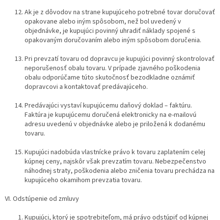
Ak je z dôvodov na strane kupujúceho potrebné tovar doručovať
opakovane alebo iným spôsobom, než bol uvedený v
objednávke, je kupujúci povinný uhradiť náklady spojené s
opakovaným doručovaním alebo iným spôsobom doručenia.
Pri prevzatí tovaru od dopravcu je kupujúci povinný skontrolovať
neporušenosť obalu tovaru. V prípade zjavného poškodenia
obalu odporúčame túto skutočnosť bezodkladne oznámiť
dopravcovi a kontaktovať predávajúceho.
Predávajúci vystaví kupujúcemu daňový doklad – faktúru.
Faktúra je kupujúcemu doručená elektronicky na e-mailovú
adresu uvedenú v objednávke alebo je priložená k dodanému
tovaru.
Kupujúci nadobúda vlastnícke právo k tovaru zaplatením celej
kúpnej ceny, najskôr však prevzatím tovaru. Nebezpečenstvo
náhodnej straty, poškodenia alebo zničenia tovaru prechádza na
kupujúceho okamihom prevzatia tovaru.
VI. Odstúpenie od zmluvy
Kupujúci, ktorý je spotrebiteľom, má právo odstúpiť od kúpnej