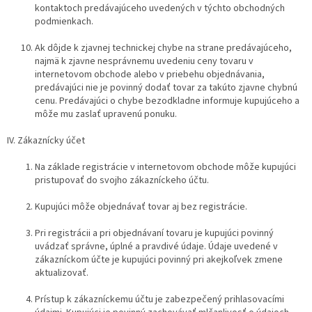
kontaktoch predávajúceho uvedených v týchto obchodných
podmienkach.
Ak dôjde k zjavnej technickej chybe na strane predávajúceho,
najmä k zjavne nesprávnemu uvedeniu ceny tovaru v
internetovom obchode alebo v priebehu objednávania,
predávajúci nie je povinný dodať tovar za takúto zjavne chybnú
cenu. Predávajúci o chybe bezodkladne informuje kupujúceho a
môže mu zaslať upravenú ponuku.
IV. Zákaznícky účet
Na základe registrácie v internetovom obchode môže kupujúci
pristupovať do svojho zákazníckeho účtu.
Kupujúci môže objednávať tovar aj bez registrácie.
Pri registrácii a pri objednávaní tovaru je kupujúci povinný
uvádzať správne, úplné a pravdivé údaje. Údaje uvedené v
zákazníckom účte je kupujúci povinný pri akejkoľvek zmene
aktualizovať.
Prístup k zákazníckemu účtu je zabezpečený prihlasovacími