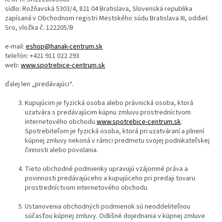
sídlo: Rožňavská 5303/4, 821 04 Bratislava, Slovenská republika
zapísaná v Obchodnom registri Mestského súdu Bratislava III, oddiel:
Sro, vložka č. 122205/B
e-mail:
eshop@hanak-centrum.sk
telefón: +421 911 022 293
web:
www.spotrebice-centrum.sk
ďalej len „predávajúci“.
Kupujúcim je fyzická osoba alebo právnická osoba, ktorá
uzatvára s predávajúcim kúpnu zmluvu prostredníctvom
internetového obchodu
www.spotrebice-centrum.sk
.
Spotrebiteľom je fyzická osoba, ktorá pri uzatváraní a plnení
kúpnej zmluvy nekoná v rámci predmetu svojej podnikateľskej
činnosti alebo povolania.
Tieto obchodné podmienky upravujú vzájomné práva a
povinnosti predávajúceho a kupujúceho pri predaji tovaru
prostredníctvom internetového obchodu.
Ustanovenia obchodných podmienok sú neoddeliteľnou
súčasťou kúpnej zmluvy. Odlišné dojednania v kúpnej zmluve