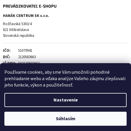
PREVÁDZKOVATEĽ E-SHOPU
HANÁK CENTRUM SK s.r.o.
Rožňavská 5303/4
821 04 Bratislava
Slovenská republika
IČO:
51079941
DIČ:
2120583663
IČ DPH:
SK2120583663
Používame cookies, aby sme Vám umožnili pohodlné
prehliadanie webu a vďaka analýze Vašeho záujmu zlepšovali
jeho funkcie, výkon a použiteľnosť.
Vytvoril Shoptet
Nastavenie
Copyright 2026
SPOTREBIČE-CENTRUM.SK
. Všetky práva
Súhlasím
vyhradené.