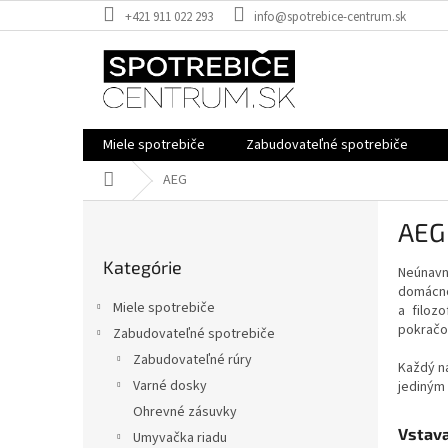
Prejsť
+421 911 022 293
info@spotrebice-centrum.sk
na
obsah
Miele spotrebiče
Zabudovateľné spotrebiče
Domov
AEG
B
AEG
o
Preskočiť
č
Kategórie
kategórie
Neúnavn
n
domácnos
ý
Miele spotrebiče
a filoz
p
pokračov
Zabudovateľné spotrebiče
a
Zabudovateľné rúry
n
Každý ná
e
Varné dosky
jediným
l
Ohrevné zásuvky
Vstava
Umyvačka riadu