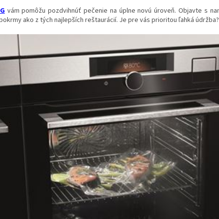
EG
vám pomôžu pozdvihnúť pečenie na úplne novú úroveň. Objavte s nami
pokrmy ako z tých najlepších reštaurácií. Je pre vás prioritou ľahká údržba? 