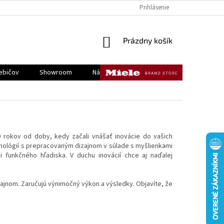
KONTAKTY
DOPRAVA A PLATBA
REKLAMÁCIE A VRÁTENIE TOVAR
Prihlásenie
NÁKUPNÝ
Prázdny košík
KOŠÍK
ebičov
Showroom
Náš tím
Kontakty
0 rokov od doby, kedy začali vnášať inovácie do vašich
hnológií s prepracovaným dizajnom v súlade s myšlienkami
i funkčného hľadiska. V duchu inovácií chce aj naďalej
ajnom. Zaručujú výnimočný výkon a výsledky. Objavíte, že