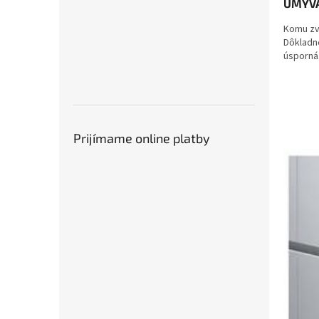
UMÝVA
Komu zv
Dôkladn
úsporná
Prijímame online platby