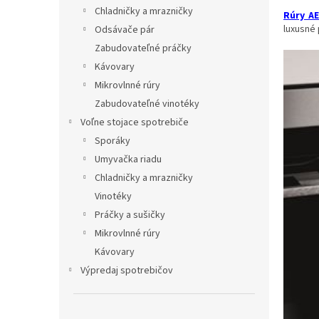
Chladničky a mrazničky
Rúry A
luxusné 
Odsávače pár
Zabudovateľné práčky
Kávovary
Mikrovlnné rúry
Zabudovateľné vinotéky
Voľne stojace spotrebiče
Sporáky
Umyvačka riadu
Chladničky a mrazničky
Vinotéky
Práčky a sušičky
Mikrovlnné rúry
Kávovary
Výpredaj spotrebičov