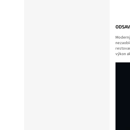
ODSAV
Moderný
nezaobí
restovan
výkon ak