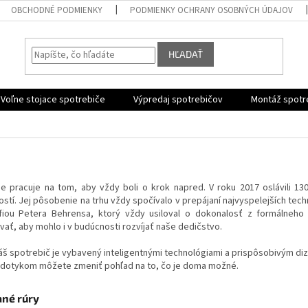
OBCHODNÉ PODMIENKY
PODMIENKY OCHRANY OSOBNÝCH ÚDAJOV
HĽADAŤ
Voľne stojace spotrebiče
Výpredaj spotrebičov
Montáž spotr
e pracuje na tom, aby vždy boli o krok napred. V roku 2017 oslávili 13
tí. Jej pôsobenie na trhu vždy spočívalo v prepájaní najvyspelejších tec
ofiou Petera Behrensa, ktorý vždy usiloval o dokonalosť z formálneho 
ať, aby mohlo i v budúcnosti rozvíjať naše dedičstvo.
š spotrebič je vybavený inteligentnými technológiami a prispôsobivým diz
 dotykom môžete zmeniť pohľad na to, čo je doma možné.
né rúry