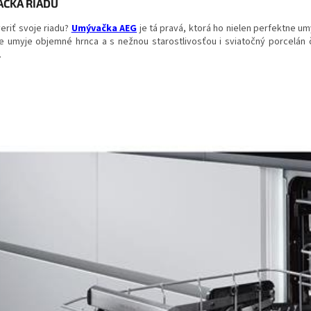
ČKA RIADU
eriť svoje riadu?
Umývačka AEG
je tá pravá, ktorá ho nielen perfektne umy
e umyje objemné hrnca a s nežnou starostlivosťou i sviatočný porcelán č
.