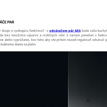
ÁČE PAR
 dizajn a vynikajúcu funkčnosť - s
odsávačom pár AEG
bude vaša kuchyňa
de bez množstva výparov a rozličných vôní. S varným panelom s funkc
ie alebo vyprážanie, bez toho aby ste pritom museli regulovať odsávač p
tuálnemu dianiu na platni.