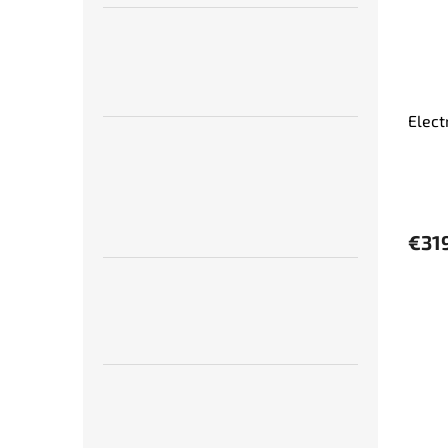
Elec
€31