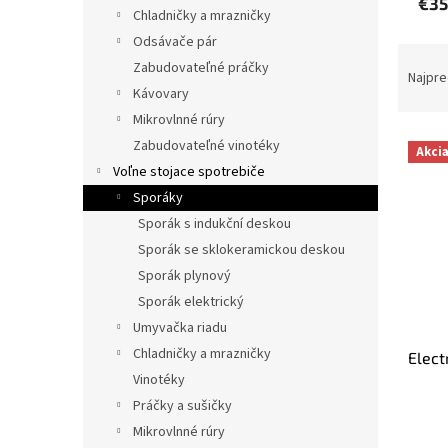
€35
Chladničky a mrazničky
Odsávače pár
R
Zabudovateľné práčky
a
Najpre
Kávovary
d
e
Mikrovlnné rúry
V
n
Zabudovateľné vinotéky
Akci
ý
i
Voľne stojace spotrebiče
p
e
Sporáky
i
p
Sporák s indukční deskou
s
r
p
Sporák se sklokeramickou deskou
o
r
d
Sporák plynový
o
u
Sporák elektrický
d
k
Umyvačka riadu
u
t
Chladničky a mrazničky
Elec
k
o
Vinotéky
t
v
o
Práčky a sušičky
v
Mikrovlnné rúry