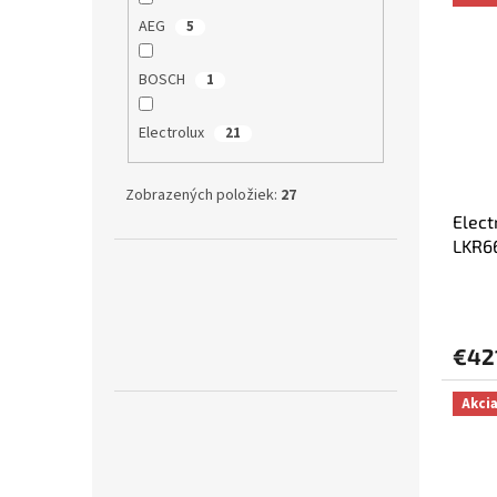
AEG
5
BOSCH
1
Electrolux
21
Zobrazených položiek:
27
Elec
LKR6
€42
Akci