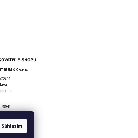
KOVATEĽ E-SHOPU
TRUM SK s.r.o.
5303/4
slava
epublika
079941
20583663
2120583663
Súhlasím