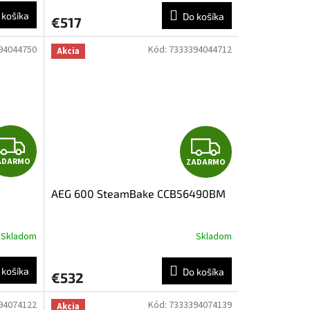
R
R
 košíka
Do košíka
€517
M
M
94044750
Kód:
7333394044712
Akcia
O
O
Z
Z
ADARMO
ZADARMO
A
A
AEG 600 SteamBake CCB56490BM
D
D
A
A
Skladom
Skladom
R
R
 košíka
Do košíka
€532
M
M
94074122
Kód:
7333394074139
Akcia