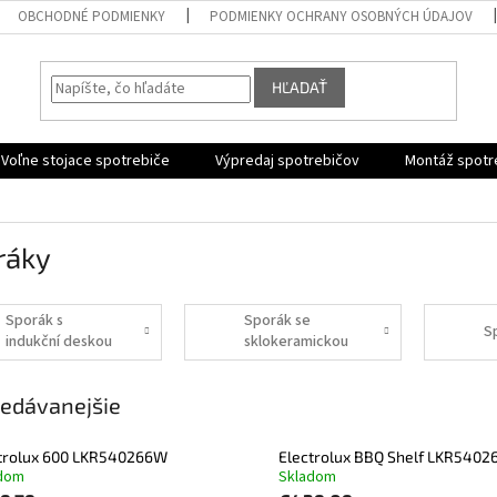
OBCHODNÉ PODMIENKY
PODMIENKY OCHRANY OSOBNÝCH ÚDAJOV
HĽADAŤ
Voľne stojace spotrebiče
Výpredaj spotrebičov
Montáž spotr
ráky
Sporák s
Sporák se
S
indukční deskou
sklokeramickou
deskou
edávanejšie
trolux 600 LKR540266W
Electrolux BBQ Shelf LKR540
dom
Skladom