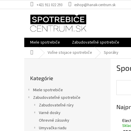
Prejsť
+421 911 022 293
eshop@hanak-centrum.sk
na
obsah
Miele spotrebiče
Zabudovateľné spotrebiče
Domov
Voľne stojace spotrebiče
Sporáky
B
Spo
o
Preskočiť
č
Kategórie
kategórie
n
ý
Miele spotrebiče
p
Zabudovateľné spotrebiče
a
Zabudovateľné rúry
Najpr
n
e
Varné dosky
l
Ohrevné zásuvky
Elec
Skla
Umyvačka riadu