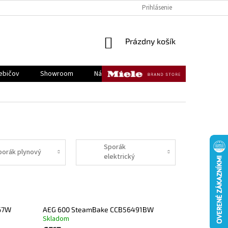
KONTAKTY
DOPRAVA A PLATBA
REKLAMÁCIE A VRÁTENIE TOVAR
Prihlásenie
NÁKUPNÝ
Prázdny košík
KOŠÍK
ebičov
Showroom
Náš tím
Kontakty
Sporák
porák plynový
elektrický
267W
AEG 600 SteamBake CCB56491BW
Skladom