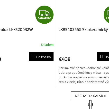
Z
ZADARMO
Z
A
trolux LKK520032W
LKR540266X Sklokeramický 
D
A
Skladom
R
Do košíka
Do
9
€439
M
Chrumkavé pečivo, dokonalé kolá
O
dobre prepečené kusy mäsa – sy
HotAir zabezpečuje rovnomernú ci
tepla v celej rúre. Konzistentné v
bez ohľadu na...
NAČÍTAŤ 12 ĎALŠÍCH
S
1
3
O
t