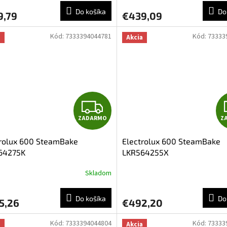
R
Do košíka
Do
9,79
€439,09
M
Kód:
7333394044781
Kód:
73333
a
Akcia
O
Z
ZADARMO
Z
A
trolux 600 SteamBake
Electrolux 600 SteamBake
D
64275K
LKR564255X
A
Skladom
R
Do košíka
Do
5,26
€492,20
M
Kód:
7333394044804
Kód:
73333
a
Akcia