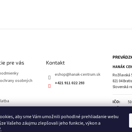
PREVÁDZ
ie pre vás
Kontakt
HANÁK CEN
podmienky
eshop
@
hanak-centrum.sk
Rožňavská 
ochrany osobných
821 04 Brati
+421 911 022 293
Slovenská r
latba
IČO:
51
a vrátenie tovaru
DIČ:
21
IČ DPH:
SK
ookies, aby sme Vám umožnili pohodlné prehliadanie webu
ýze Vašeho záujmu zlepšovali jeho funkcie, výkon a
.