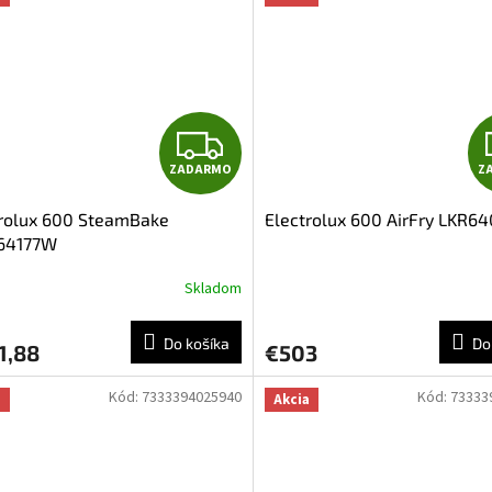
O
Z
ZADARMO
Z
A
trolux 600 SteamBake
Electrolux 600 AirFry LKR
D
64177W
A
Skladom
R
Do košíka
Do
1,88
€503
M
Kód:
7333394025940
Kód:
73333
a
Akcia
O