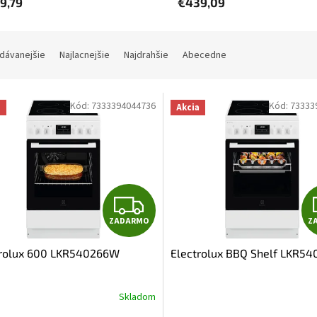
9,79
€439,09
dávanejšie
Najlacnejšie
Najdrahšie
Abecedne
Kód:
7333394044736
Kód:
73333
a
Akcia
Z
ZADARMO
Z
A
trolux 600 LKR540266W
Electrolux BBQ Shelf LKR5
D
A
Skladom