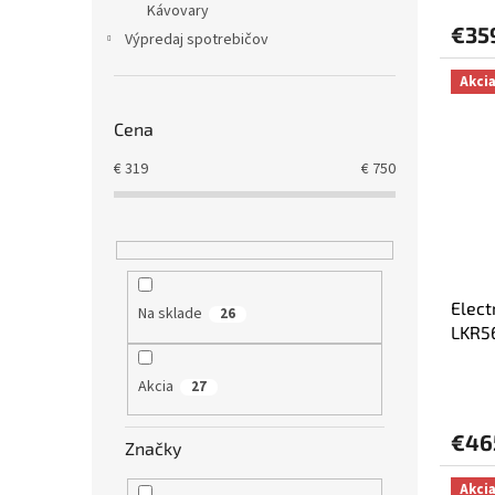
Kávovary
€35
Výpredaj spotrebičov
Akci
Cena
€
319
€
750
Elec
Na sklade
26
LKR5
Akcia
27
€46
Značky
Akci