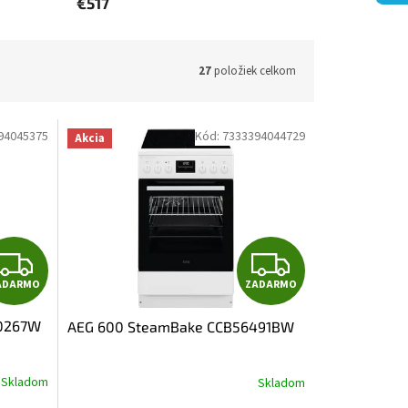
€517
27
položiek celkom
94045375
Kód:
7333394044729
Akcia
Z
Z
ADARMO
ZADARMO
A
A
40267W
AEG 600 SteamBake CCB56491BW
D
D
A
A
Skladom
Skladom