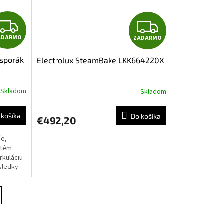
Z
Z
ADARMO
ZADARMO
A
A
sporák
Electrolux SteamBake LKK664220X
D
D
A
A
Skladom
Skladom
R
R
 košíka
Do košíka
€492,20
M
M
če,
O
O
stém
rkuláciu
ýsledky