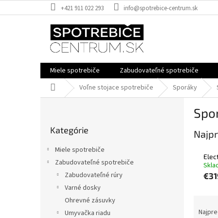
Prejsť
+421 911 022 293
info@spotrebice-centrum.sk
na
obsah
Miele spotrebiče
Zabudovateľné spotrebiče
Domov
Voľne stojace spotrebiče
Sporáky
B
Spo
o
Preskočiť
č
Kategórie
kategórie
Najpr
n
ý
Miele spotrebiče
p
Elec
Zabudovateľné spotrebiče
Skla
a
Zabudovateľné rúry
€31
n
e
Varné dosky
l
R
Ohrevné zásuvky
a
Najpre
Umyvačka riadu