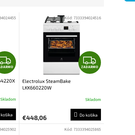
94024455
Kód:
7333394024516
Z
Z
ADARMO
ZADARMO
A
A
664220X
Electrolux SteamBake
D
D
LKK660220W
A
A
Skladom
Skladom
R
R
 košíka
Do košíka
€448,06
M
M
94025902
Kód:
7333394025865