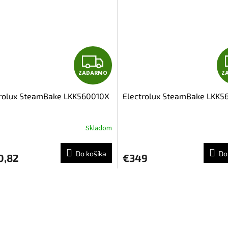
O
Z
ZADARMO
Z
A
trolux SteamBake LKK560010X
Electrolux SteamBake LKK5
D
A
Skladom
R
Do košíka
Do
0,82
€349
M
O
O
v
l
á
d