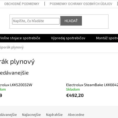
OBCHODNÉ PODMIENKY
PODMIENKY OCHRANY OSOBNÝCH ÚDAJOV
HĽADAŤ
Voľne stojace spotrebiče
Výpredaj spotrebičov
Montáž spotr
Sporák plynový
rák plynový
edávanejšie
trolux LKK520032W
Electrolux SteamBake LKK664
dom
Skladom
9
€492,20
dávanejšie
Najlacnejšie
Najdrahšie
Abecedne