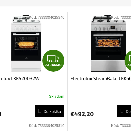
Kód:
7333394025940
Kód:
73333
Z
ZADARMO
Z
A
trolux LKK520032W
Electrolux SteamBake LKK
D
A
Skladom
R
Do košíka
Do
9
€492,20
M
Kód:
7333394025810
Kód:
73333