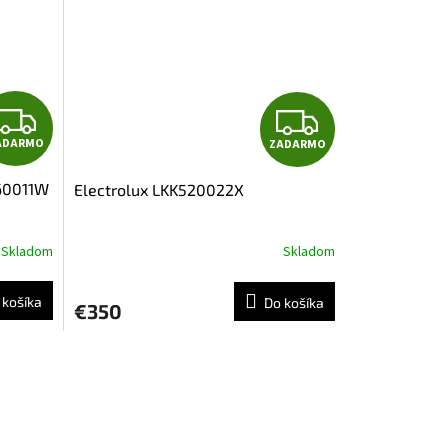
O
O
Z
Z
ADARMO
ZADARMO
A
A
60011W
Electrolux LKK520022X
D
D
A
A
Skladom
Skladom
R
R
 košíka
Do košíka
€350
M
M
O
O