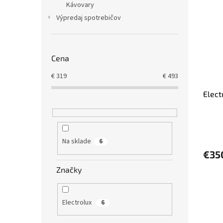
Kávovary
Výpredaj spotrebičov
Cena
€
319
€
493
Elec
Na sklade
6
€35
Značky
Electrolux
6