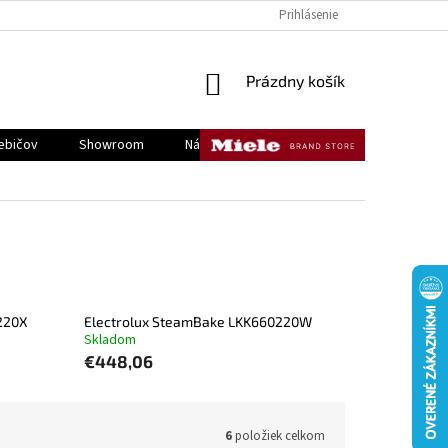
KONTAKTY
DOPRAVA A PLATBA
REKLAMÁCIE A VRÁTENIE TOVAR
Prihlásenie
NÁKUPNÝ
Prázdny košík
KOŠÍK
ebičov
Showroom
Náš tím
Kontakty
220X
Electrolux SteamBake LKK660220W
Skladom
€448,06
6
položiek celkom