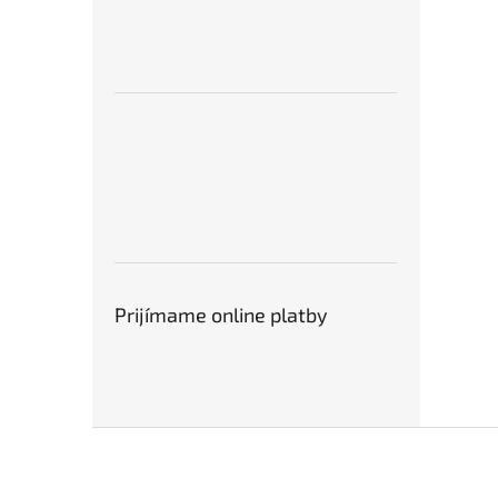
Prijímame online platby
Z
á
p