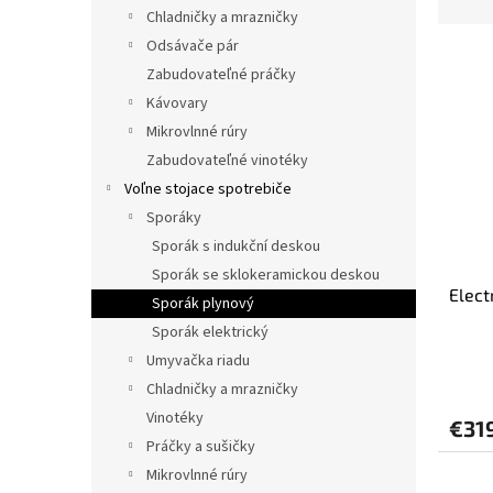
d
Chladničky a mrazničky
e
Odsávače pár
V
n
Zabudovateľné práčky
ý
i
p
Kávovary
e
i
p
Mikrovlnné rúry
s
r
Zabudovateľné vinotéky
p
o
Voľne stojace spotrebiče
r
d
Sporáky
o
u
Sporák s indukční deskou
d
k
u
t
Sporák se sklokeramickou deskou
Elec
k
o
Sporák plynový
t
v
Sporák elektrický
o
Umyvačka riadu
v
Chladničky a mrazničky
Vinotéky
€31
Práčky a sušičky
Mikrovlnné rúry