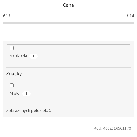
Cena
i
e
€
13
€
14
p
r
o
d
u
k
Na sklade
1
t
o
v
Značky
Miele
1
Zobrazených položiek:
1
V
Kód:
4002516561170
ý