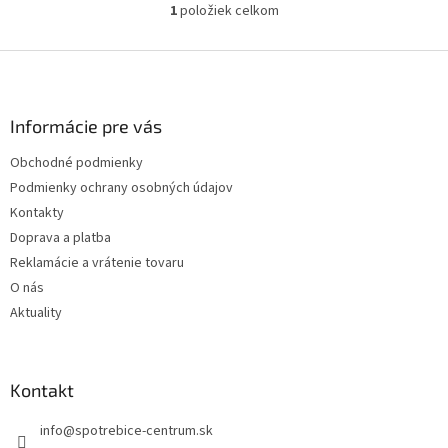
1
položiek celkom
O
v
l
Z
á
á
d
p
a
ä
Informácie pre vás
c
t
i
Obchodné podmienky
i
e
Podmienky ochrany osobných údajov
p
e
r
Kontakty
v
Doprava a platba
k
Reklamácie a vrátenie tovaru
y
v
O nás
ý
Aktuality
p
i
s
u
Kontakt
info
@
spotrebice-centrum.sk