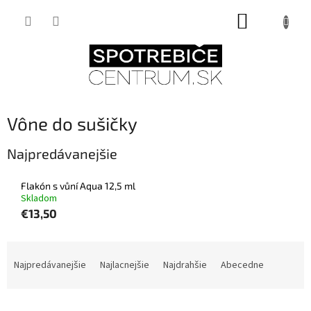
Prejsť
NÁKUPNÝ
na
obsah
KOŠÍK
Vône do sušičky
Najpredávanejšie
Flakón s vůní Aqua 12,5 ml
Skladom
€13,50
R
a
Najpredávanejšie
Najlacnejšie
Najdrahšie
Abecedne
d
e
n