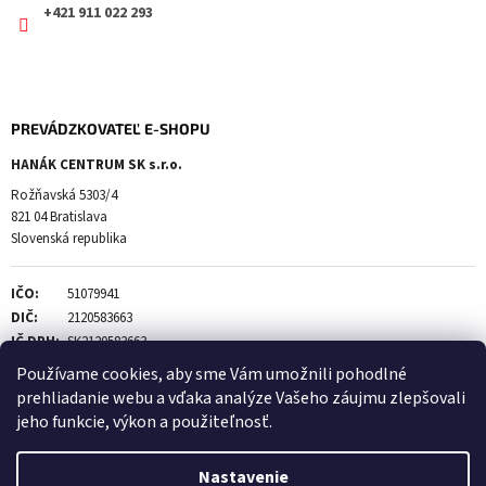
+421 911 022 293
PREVÁDZKOVATEĽ E-SHOPU
HANÁK CENTRUM SK s.r.o.
Rožňavská 5303/4
821 04 Bratislava
Slovenská republika
IČO:
51079941
DIČ:
2120583663
IČ DPH:
SK2120583663
Používame cookies, aby sme Vám umožnili pohodlné
prehliadanie webu a vďaka analýze Vašeho záujmu zlepšovali
jeho funkcie, výkon a použiteľnosť.
Vytvoril Shoptet
Nastavenie