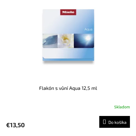
p
i
s
p
r
o
d
u
k
t
o
v
Flakón s vůní Aqua 12,5 ml
Skladom
Do košíka
€13,50