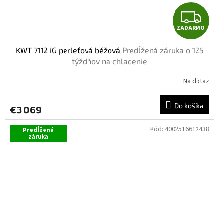
Z
ZADARMO
A
KWT 7112 iG perleťová béžová
Predĺžená záruka o 125
D
týždňov na chladenie
A
Na dotaz
R
Do košíka
€3 069
M
Kód:
4002516612438
Predĺžená
O
záruka