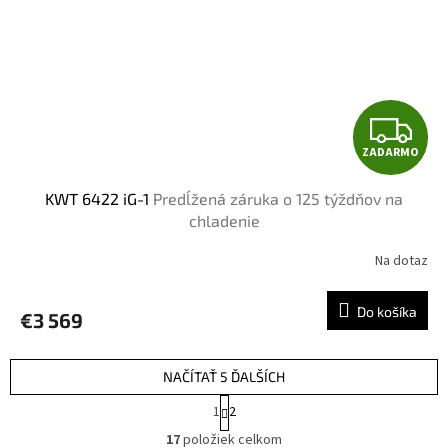
Z
ZADARMO
A
KWT 6422 iG-1
Predĺžená záruka o 125 týždňov na
D
chladenie
A
Na dotaz
R
Do košíka
€3 569
M
O
NAČÍTAŤ 5 ĎALŠÍCH
S
1
2
t
O
r
17
položiek celkom