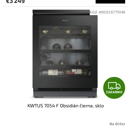
€3 249
M
Kód:
4002516779346
O
Z
ZADARMO
A
KWTUS 7054 F Obsidián čierna, sklo
D
A
Na dotaz