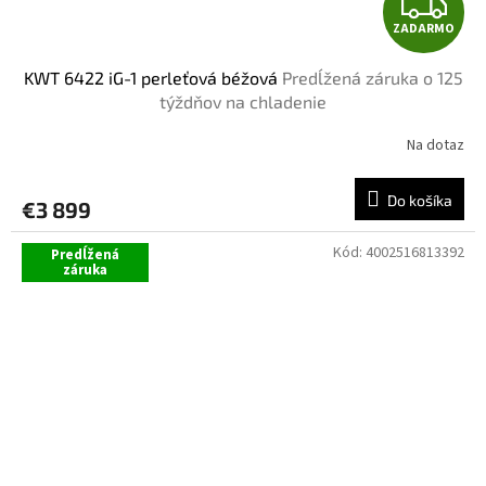
Z
ZADARMO
A
KWT 6422 iG-1 perleťová béžová
Predĺžená záruka o 125
D
týždňov na chladenie
A
Na dotaz
R
Do košíka
€3 899
M
Kód:
4002516813392
Predĺžená
O
záruka