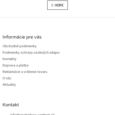
v
á
l
HORE
n
á
k
d
o
v
Z
a
a
c
á
n
i
p
i
e
ä
Informácie pre vás
e
p
t
r
Obchodné podmienky
i
v
Podmienky ochrany osobných údajov
e
k
y
Kontakty
v
Doprava a platba
ý
Reklamácie a vrátenie tovaru
p
i
O nás
s
Aktuality
u
Kontakt
info
@
spotrebice-centrum.sk