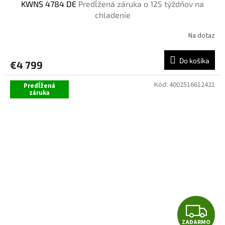
KWNS 4784 DE
Predĺžená záruka o 125 týždňov na
D
chladenie
A
Na dotaz
R
Do košíka
€4 799
M
Kód:
4002516612421
Predĺžená
O
záruka
Z
ZADARMO