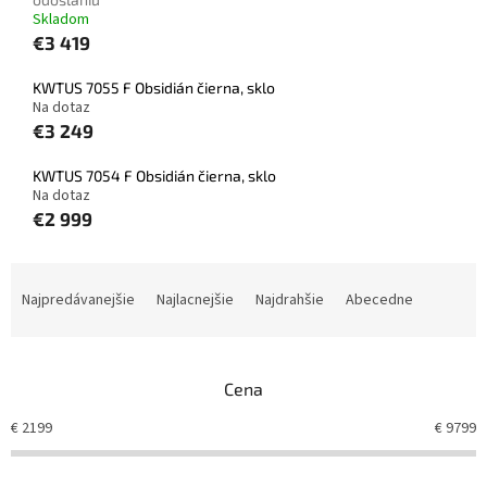
Skladom
€3 419
KWTUS 7055 F Obsidián čierna, sklo
Na dotaz
€3 249
KWTUS 7054 F Obsidián čierna, sklo
Na dotaz
€2 999
R
a
Najpredávanejšie
Najlacnejšie
Najdrahšie
Abecedne
d
e
n
Cena
i
e
€
2199
€
9799
p
r