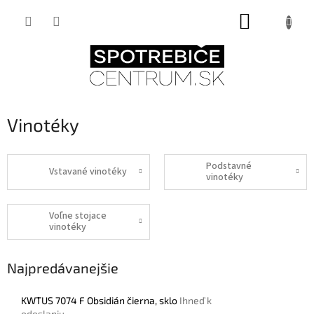
Prejsť
NÁKUPNÝ
na
obsah
KOŠÍK
Vinotéky
Podstavné
Vstavané vinotéky
vinotéky
Voľne stojace
vinotéky
Najpredávanejšie
KWTUS 7074 F Obsidián čierna, sklo
Ihneď k
odoslaniu