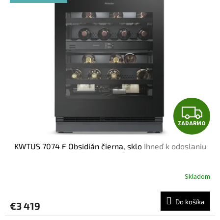
p
i
s
p
r
o
d
u
k
t
Z
o
ZADARMO
v
A
KWTUS 7074 F Obsidián čierna, sklo
Ihneď k odoslaniu
D
A
Skladom
R
Do košíka
€3 419
M