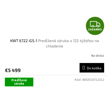
Z
ZADARMO
A
KWT 6722 iGS-1
Predĺžená záruka o 125 týždňov na
D
chladenie
A
Na dotaz
R
Do košíka
€5 499
M
Kód:
4002516712312
Predĺžená
O
záruka