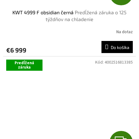
A
KWT 4999 F obsidian černá
Predĺžená záruka o 125
D
týždňov na chladenie
A
Na dotaz
R
Do košíka
€6 999
M
Kód:
4002516813385
Predĺžená
O
záruka