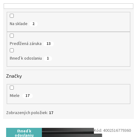
o
d
u
k
Na sklade
2
t
o
v
Predĺžená záruka
13
Ihneď k odoslaniu
1
Značky
Miele
17
Zobrazených položiek:
17
V
Kód:
4002516779360
Ihneď k
ý
odoslaniu