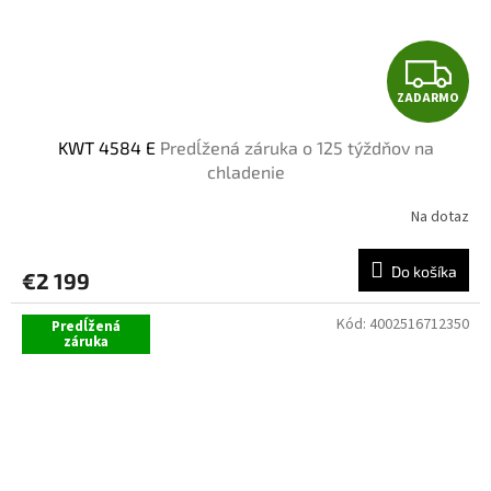
Z
ZADARMO
A
KWT 4584 E
Predĺžená záruka o 125 týždňov na
D
chladenie
A
Na dotaz
R
Do košíka
€2 199
M
Kód:
4002516712350
Predĺžená
O
záruka