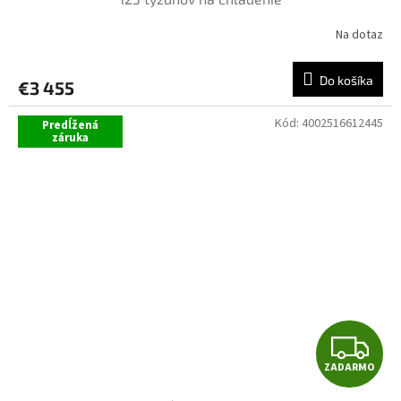
A
Na dotaz
R
Do košíka
€3 455
M
Kód:
4002516612445
Predĺžená
O
záruka
Z
ZADARMO
A