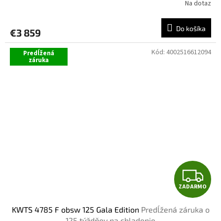
A
Na dotaz
R
Do košíka
€3 859
M
Kód:
4002516612094
Predĺžená
O
záruka
Z
ZADARMO
A
KWTS 4785 F obsw 125 Gala Edition
Predĺžená záruka o
D
125 týždňov na chladenie