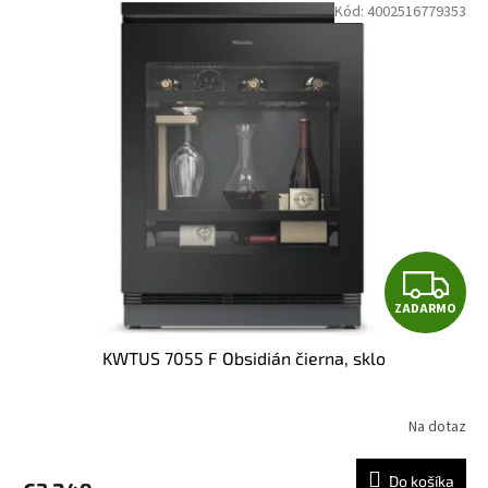
Kód:
4002516779353
O
Z
ZADARMO
A
KWTUS 7055 F Obsidián čierna, sklo
D
A
Na dotaz
R
Do košíka