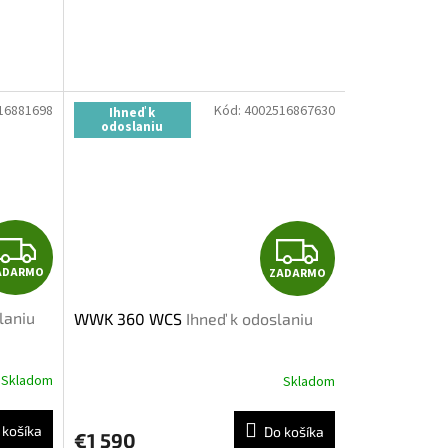
O
O
16881698
Kód:
4002516867630
Ihneď k
odoslaniu
Z
Z
ADARMO
ZADARMO
A
A
laniu
WWK 360 WCS
Ihneď k odoslaniu
D
D
A
A
Skladom
Skladom
R
R
 košíka
Do košíka
€1 590