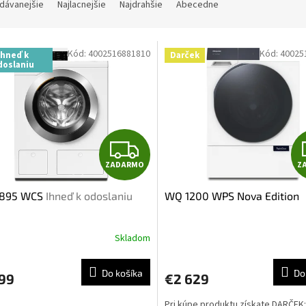
dávanejšie
Najlacnejšie
Najdrahšie
Abecedne
Kód:
4002516881810
Kód:
40025
Ihneď k
Darček
doslaniu
Z
ZADARMO
Z
A
895 WCS
Ihneď k odoslaniu
WQ 1200 WPS Nova Edition
D
A
Skladom
R
Do košíka
Do
399
€2 629
M
Pri kúpe produktu získate DARČEK