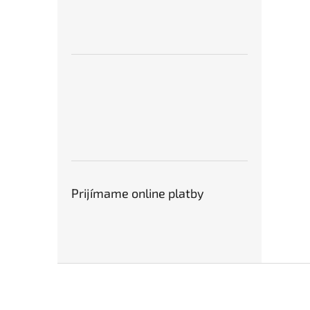
Prijímame online platby
Z
á
p