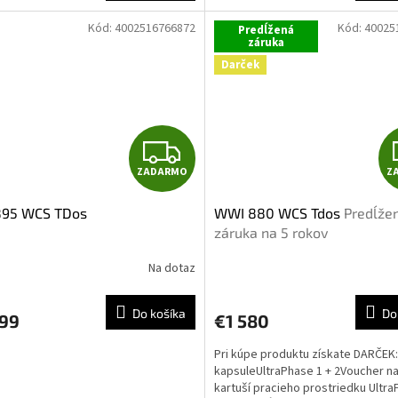
M
Kód:
4002516766872
Kód:
40025
Predĺžená
O
záruka
Darček
Z
ZADARMO
Z
A
895 WCS TDos
WWI 880 WCS Tdos
Predĺže
D
záruka na 5 rokov
A
Na dotaz
R
Do košíka
Do
999
€1 580
M
Pri kúpe produktu získate DARČEK
O
kapsuleUltraPhase 1 + 2Voucher na
kartuší pracieho prostriedku Ultr