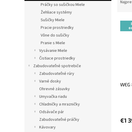
a
Najpre
Práčky so sušičkou Miele
d
Žehliace systémy
e
Sušičky Miele
V
n
ý
i
Pracie prostriedky
o
p
e
Vône do sušičky
i
p
Pranie s Miele
s
r
Vysávanie Miele
p
o
Čistiace prostriedky
r
d
o
u
Zabudovateľné spotrebiče
d
k
Zabudovateľné rúry
u
t
Varné dosky
WEG 
k
o
Ohrevné zásuvky
t
v
Umyvačka riadu
o
Chladničky a mrazničky
v
Odsávače pár
€1 
Zabudovateľné práčky
Kávovary