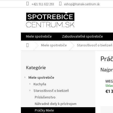
Prejsť
+421 911 022 293
eshop@hanak-centrum.sk
na
obsah
Miele spotrebiče
Zabudovateľné spotrebiče
Domov
Miele spotrebiče
Starostlivosť o bielizeň
B
Práč
o
Preskočiť
č
Kategórie
kategórie
Najpr
n
ý
Miele spotrebiče
p
WEG
Kuchyňa
Skla
a
Starostlivosť o bielizeň
€1 
n
e
Príslušenstvo
l
Náhradné diely k prístrojom
R
Práčky Miele