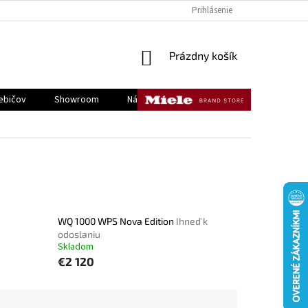
KONTAKTY
DOPRAVA A PLATBA
REKLAMÁCIE A VRÁTENIE TOVAR
Prihlásenie
NÁKUPNÝ
Prázdny košík
KOŠÍK
ebičov
Showroom
Náš tím
Kontakty
WQ 1000 WPS Nova Edition
Ihneď k
odoslaniu
Skladom
€2 120