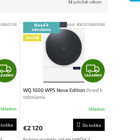
13
položiek celkom
16863106
Kód:
4002516863090
Ihneď k
odoslaniu
Darček
Z
Z
ADARMO
ZADARMO
A
A
WQ 1000 WPS Nova Edition
Ihneď k
D
D
odoslaniu
A
A
Skladom
Skladom
R
R
 košíka
Do košíka
€2 120
M
M
:3
Pri kúpe produktu získate DARČEK:3