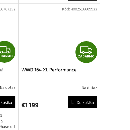
M
M
16767152
Kód:
4002516609933
O
O
Z
Z
ADARMO
ZADARMO
A
A
ná
WWD 164 XL Performance
D
D
A
A
Na dotaz
Na dotaz
R
R
 košíka
Do košíka
€1 199
M
M
:3
O
O
 5
aPhase od