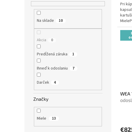
Pri kú
kapsul
kartuš
Na sklade
MieleP
10
o
Akcia
0
Predĺžená záruka
1
Ihneď k odoslaniu
7
Darček
4
WEA 
Značky
odosl
Miele
13
€82