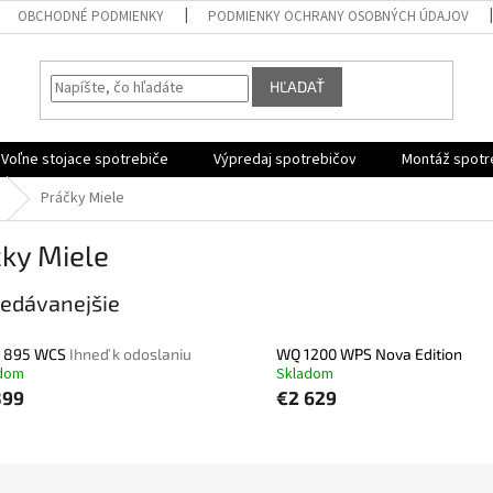
OBCHODNÉ PODMIENKY
PODMIENKY OCHRANY OSOBNÝCH ÚDAJOV
HĽADAŤ
Voľne stojace spotrebiče
Výpredaj spotrebičov
Montáž spotr
Práčky Miele
ky Miele
edávanejšie
 895 WCS
Ihneď k odoslaniu
WQ 1200 WPS Nova Edition
dom
Skladom
399
€2 629