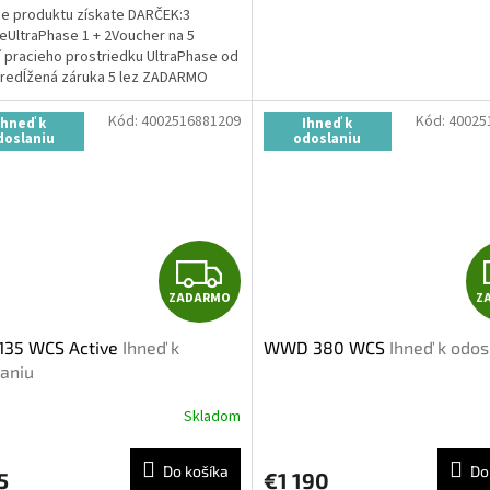
pe produktu získate DARČEK:3
O
eUltraPhase 1 + 2Voucher na 5
í pracieho prostriedku UltraPhase od
redĺžená záruka 5 lez ZADARMO
Kód:
4002516881209
Kód:
40025
Ihneď k
Ihneď k
doslaniu
odoslaniu
Z
ZADARMO
Z
A
135 WCS Active
Ihneď k
WWD 380 WCS
Ihneď k odos
D
aniu
A
Skladom
R
Do košíka
Do
5
€1 190