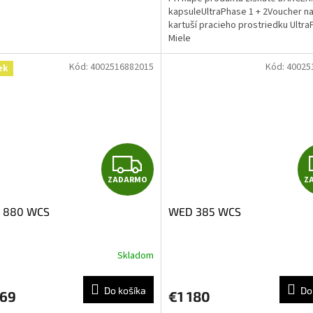
O
kapsuleUltraPhase 1 + 2Voucher na
kartuší pracieho prostriedku Ultr
Miele
Kód:
4002516882015
Kód:
40025
ek
Z
ZADARMO
Z
A
 880 WCS
WED 385 WCS
D
A
Skladom
R
Do košíka
Do
469
€1 180
M