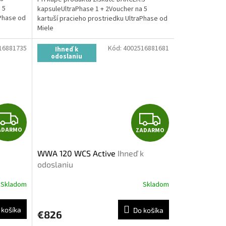
O
O
 5
kapsuleUltraPhase 1 + 2Voucher na 5
aPhase od
kartuší pracieho prostriedku UltraPhase od
Miele
16881735
Kód:
4002516881681
Ihneď k
odoslaniu
Z
Z
ADARMO
ZADARMO
A
A
WWA 120 WCS Active
Ihneď k
D
D
odoslaniu
A
A
Skladom
Skladom
R
R
 košíka
Do košíka
€826
M
M