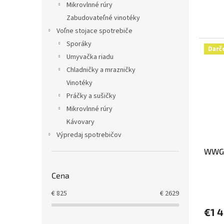
Mikrovlnné rúry
Zabudovateľné vinotéky
Voľne stojace spotrebiče
Sporáky
Darč
Umyvačka riadu
Chladničky a mrazničky
Vinotéky
Práčky a sušičky
Mikrovlnné rúry
Kávovary
Výpredaj spotrebičov
WWG
Cena
€
825
€
2629
€1 