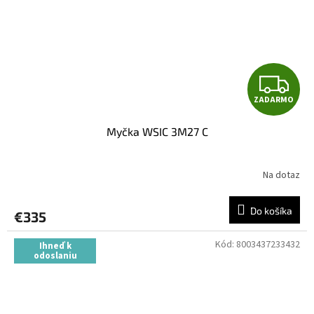
Z
ZADARMO
A
Myčka WSIC 3M27 C
D
A
Na dotaz
R
Do košíka
€335
M
Kód:
8003437233432
Ihneď k
O
odoslaniu