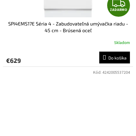
Z
ZADARMO
A
SPI4EMS17E Séria 4 - Zabudovateľná umývačka riadu -
D
45 cm - Brúsená oceľ
A
Skladom
R
Do košíka
€629
M
Kód:
4242005537204
O