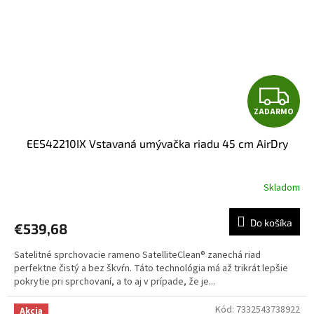
Z
ZADARMO
A
EES42210IX Vstavaná umývačka riadu 45 cm AirDry
D
A
Skladom
R
Do košíka
€539,68
M
Satelitné sprchovacie rameno SatelliteClean® zanechá riad
O
perfektne čistý a bez škvŕn. Táto technológia má až trikrát lepšie
pokrytie pri sprchovaní, a to aj v prípade, že je...
Kód:
7332543738922
Akcia