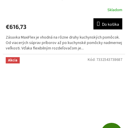
A
Skladom
R
Do košíka
€616,73
M
Zásuvka MaxiFlex je vhodná na rôzne druhy kuchynských pomôcok.
O
Od viacerých súprav príborov až po kuchynské pomôcky nadmernej
veľkosti. Vďaka flexibilným rozdeľovačom je...
Kód:
7332543738687
Akcia