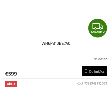
Z
ZADARMO
A
WH6PB10BS7A0
D
A
Na dotaz
R
Do košíka
€599
M
Kód:
7332543731053
Akcia
O