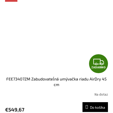
Z
ZADARMO
A
FEE73407ZM Zabudovateĺná umývačka riadu AirDry 45
D
cm
A
Na dotaz
R
Do košíka
€549,67