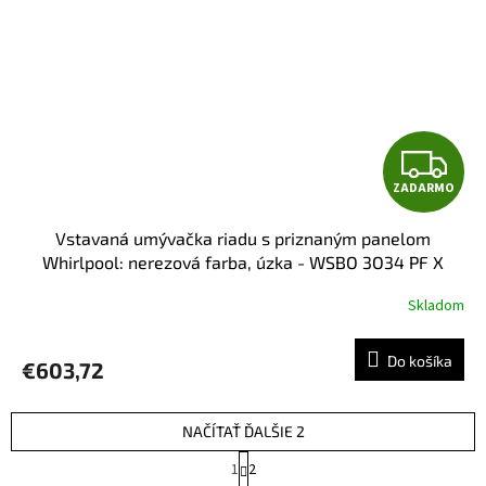
Z
ZADARMO
A
Vstavaná umývačka riadu s priznaným panelom
D
Whirlpool: nerezová farba, úzka - WSBO 3O34 PF X
Ihneď k odoslaniu
A
Skladom
R
Do košíka
€603,72
M
O
NAČÍTAŤ ĎALŠIE 2
S
1
2
t