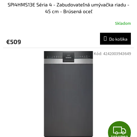
SPI4HMS13E Séria 4 - Zabudovateľná umývačka riadu -
D
45 cm - Brúsená oceľ
A
Skladom
R
Do košíka
€509
M
Kód:
4242003943649
O
Z