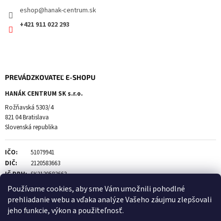
eshop
@
hanak-centrum.sk
+421 911 022 293
PREVÁDZKOVATEĽ E-SHOPU
HANÁK CENTRUM SK s.r.o.
Rožňavská 5303/4
821 04 Bratislava
Slovenská republika
IČO:
51079941
DIČ:
2120583663
IČ DPH:
SK2120583663
Používame cookies, aby sme Vám umožnili pohodlné
prehliadanie webu a vďaka analýze Vašeho záujmu zlepšovali
jeho funkcie, výkon a použiteľnosť.