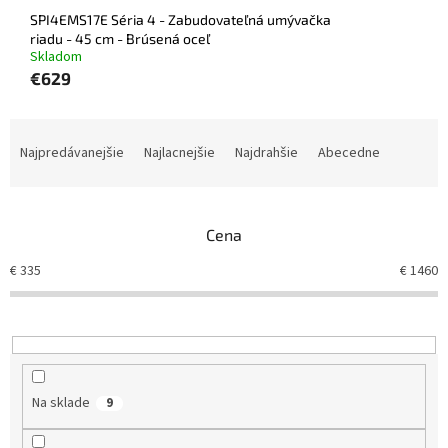
SPI4EMS17E Séria 4 - Zabudovateľná umývačka
riadu - 45 cm - Brúsená oceľ
Skladom
€629
R
a
Najpredávanejšie
Najlacnejšie
Najdrahšie
Abecedne
d
e
n
Cena
i
e
€
335
€
1460
p
r
o
d
u
k
Na sklade
9
t
o