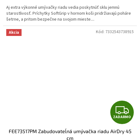
M
Aj extra výkonné umývačky riadu vedia poskytnúť sklu jemnú
O
starostlivosť. Príchytky SoftGrip v hornom koši pridržiavajú poháre
šetrne, a pritom bezpečne na svojom mieste....
Kód:
7332543738915
Akcia
Z
ZADARMO
A
FEE73517PM Zabudovateĺná umývačka riadu AirDry 45
D
cm