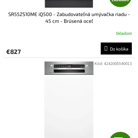
ZADARMO
A
SR55ZS10ME iQ500 - Zabudovateľná umývačka riadu -
D
45 cm - Brúsená oceľ
A
Skladom
R
Do košíka
€827
M
Kód:
4242005540013
O