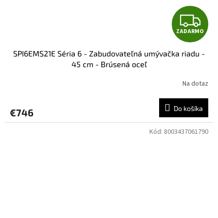
Z
ZADARMO
A
SPI6EMS21E Séria 6 - Zabudovateľná umývačka riadu -
D
45 cm - Brúsená oceľ
A
Na dotaz
R
Do košíka
€746
M
Kód:
8003437061790
O