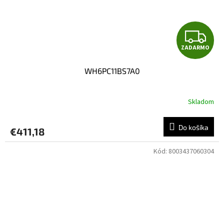
Z
ZADARMO
A
WH6PC11BS7A0
D
A
Skladom
R
Do košíka
€411,18
M
Kód:
8003437060304
O