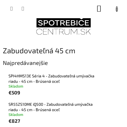
Prejsť
NÁKUPNÝ
na
obsah
KOŠÍK
Zabudovateľná 45 cm
Najpredávanejšie
SPI4HMS13E Séria 4 - Zabudovateľná umývačka
riadu - 45 cm - Brúsená oceľ
Skladom
€509
SR55ZS10ME iQ500 - Zabudovateľná umývačka
riadu - 45 cm - Brúsená oceľ
Skladom
€827