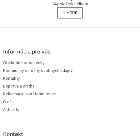
O
r
14
položiek celkom
v
á
l
HORE
n
á
k
d
o
v
Z
a
a
c
á
n
i
p
i
e
ä
Informácie pre vás
e
p
t
r
Obchodné podmienky
i
v
Podmienky ochrany osobných údajov
e
k
y
Kontakty
v
Doprava a platba
ý
Reklamácie a vrátenie tovaru
p
i
O nás
s
Aktuality
u
Kontakt