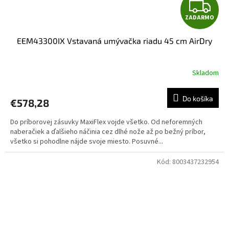
Z
ZADARMO
A
EEM43300IX Vstavaná umývačka riadu 45 cm AirDry
D
A
Skladom
R
Do košíka
€578,28
M
Do príborovej zásuvky MaxiFlex vojde všetko. Od neforemných
O
naberačiek a ďalšieho náčinia cez dlhé nože až po bežný príbor,
všetko si pohodlne nájde svoje miesto. Posuvné...
Kód:
8003437232954