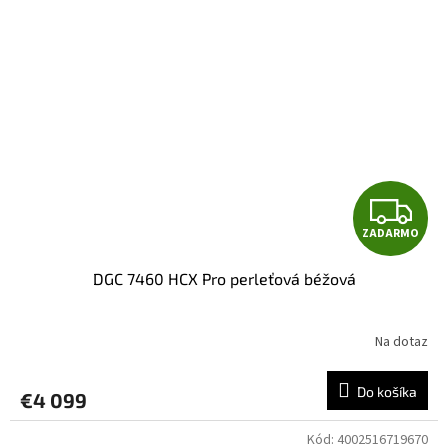
Z
ZADARMO
A
DGC 7460 HCX Pro perleťová béžová
D
A
Na dotaz
R
Do košíka
€4 099
M
Kód:
4002516719670