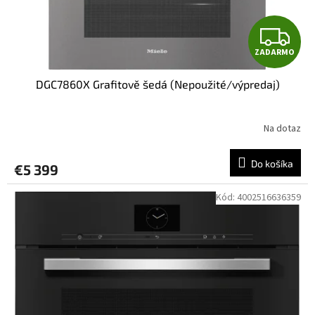
Z
ZADARMO
A
DGC7860X Grafitově šedá (Nepoužité/výpredaj)
D
A
Na dotaz
R
Do košíka
€5 399
M
Kód:
4002516636359
O