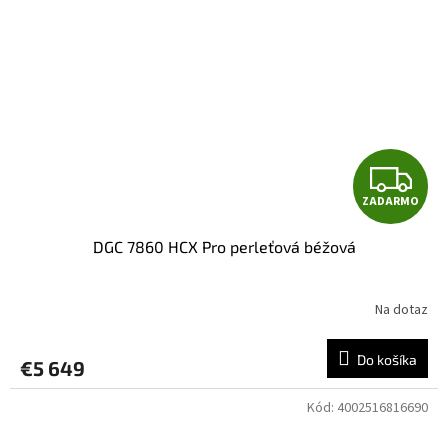
Z
ZADARMO
A
DGC 7860 HCX Pro perleťová béžová
D
A
Na dotaz
R
Do košíka
€5 649
M
Kód:
4002516816690
O