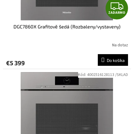
t
Z
o
ZADARMO
v
A
DGC7860X Grafitově šedá (Rozbaleny/vystaveny)
D
A
Na dotaz
R
Do košíka
€5 399
M
Kód:
4002516128113 /SKLAD
O