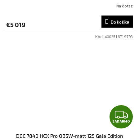
A
Na dotaz
R
Do košíka
€5 019
M
Kód:
4002516719793
O
Z
ZADARMO
A
DGC 7840 HCX Pro OBSW-matt 125 Gala Edition