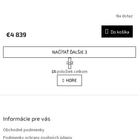
D
A
Na dotaz
R
Do košíka
€4 839
M
O
NAČÍTAŤ ĎALŠIE 3
S
1
2
t
O
r
15
položiek celkom
v
á
l
HORE
n
á
k
d
o
v
Z
a
a
c
á
n
i
p
i
e
ä
Informácie pre vás
e
p
t
r
Obchodné podmienky
i
v
Podmienky ochrany osobných údajov
e