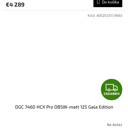
Do košíka
€4 289
M
Kód:
4002516719663
O
Z
ZADARMO
A
DGC 7460 HCX Pro OBSW-matt 125 Gala Edition
D
A
Na dotaz