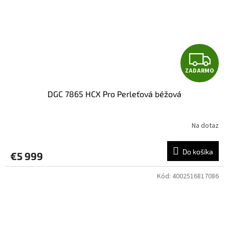
Z
ZADARMO
A
DGC 7865 HCX Pro Perleťová béžová
D
A
Na dotaz
R
Do košíka
€5 999
M
Kód:
4002516817086
O