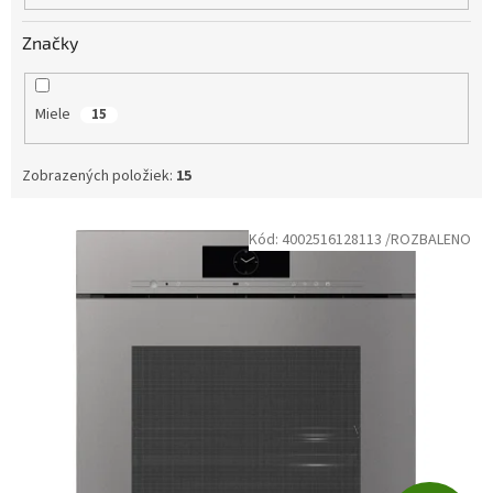
Značky
Miele
15
Zobrazených položiek:
15
V
Kód:
4002516128113 /ROZBALENO
ý
p
i
s
p
r
o
d
u
k