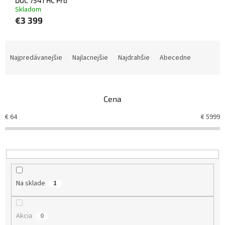
DGC 7541 HC Pro
Skladom
€3 399
R
a
Najpredávanejšie
Najlacnejšie
Najdrahšie
Abecedne
d
e
n
Cena
i
e
€
64
€
5999
p
r
o
d
u
k
Na sklade
1
t
o
v
Akcia
0