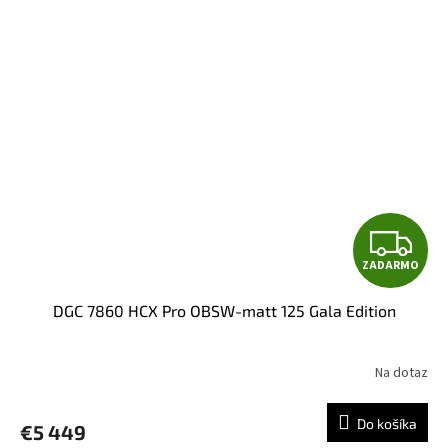
O
Z
ZADARMO
A
DGC 7860 HCX Pro OBSW-matt 125 Gala Edition
D
A
Na dotaz
R
Do košíka
€5 449