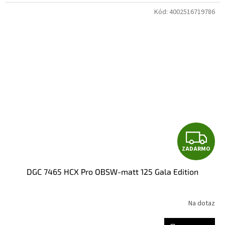
M
Kód:
4002516719786
O
Z
ZADARMO
A
DGC 7465 HCX Pro OBSW-matt 125 Gala Edition
D
A
Na dotaz
R