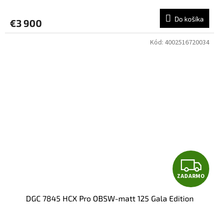
R
Do košíka
€3 900
M
Kód:
4002516720034
O
Z
ZADARMO
A
DGC 7845 HCX Pro OBSW-matt 125 Gala Edition
D