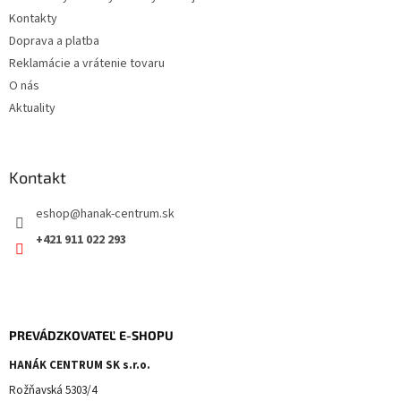
k
y
Kontakty
v
Doprava a platba
ý
Reklamácie a vrátenie tovaru
p
i
O nás
s
Aktuality
u
Kontakt
eshop
@
hanak-centrum.sk
+421 911 022 293
PREVÁDZKOVATEĽ E-SHOPU
HANÁK CENTRUM SK s.r.o.
Rožňavská 5303/4