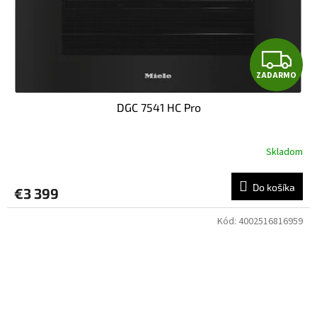
Z
ZADARMO
A
DGC 7541 HC Pro
D
A
Skladom
R
Do košíka
€3 399
M
Kód:
4002516816959
O