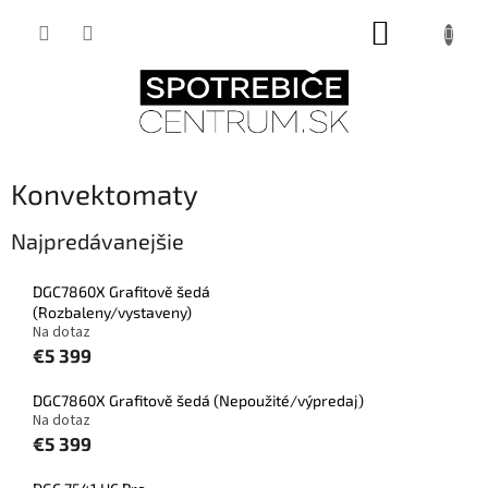
Prejsť
NÁKUPNÝ
na
obsah
KOŠÍK
Konvektomaty
Najpredávanejšie
DGC7860X Grafitově šedá
(Rozbaleny/vystaveny)
Na dotaz
€5 399
DGC7860X Grafitově šedá (Nepoužité/výpredaj)
Na dotaz
€5 399