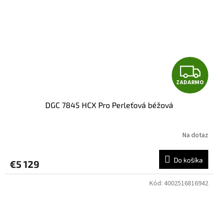
Z
ZADARMO
A
DGC 7845 HCX Pro Perleťová béžová
D
A
Na dotaz
R
Do košíka
€5 129
M
Kód:
4002516816942
O