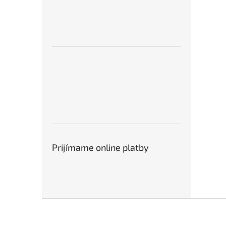
Prijímame online platby
Z
á
p