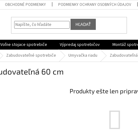
OBCHODNÉ PODMIENKY
PODMIENKY OCHRANY OSOBNÝCH ÚDAJOV
HĽADAŤ
Voľne stojace spotrebiče
Výpredaj spotrebičov
Montáž spotr
Zabudovateľné spotrebiče
Umyvačka riadu
Zabudovateľná
udovateľná 60 cm
Produkty ešte len pripr