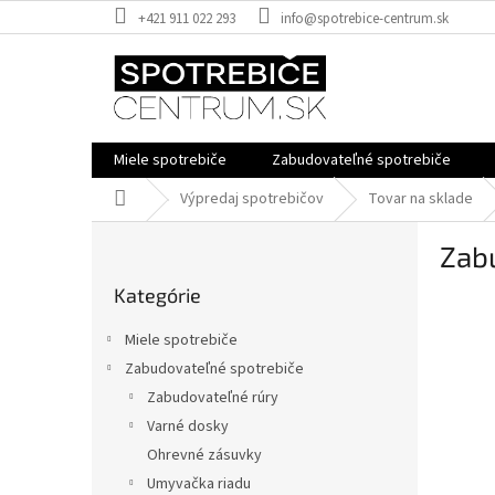
Prejsť
+421 911 022 293
info@spotrebice-centrum.sk
na
obsah
Miele spotrebiče
Zabudovateľné spotrebiče
Domov
Výpredaj spotrebičov
Tovar na sklade
B
Zab
o
Preskočiť
č
Kategórie
kategórie
n
ý
Miele spotrebiče
p
Zabudovateľné spotrebiče
a
Zabudovateľné rúry
n
e
Varné dosky
l
Ohrevné zásuvky
Umyvačka riadu