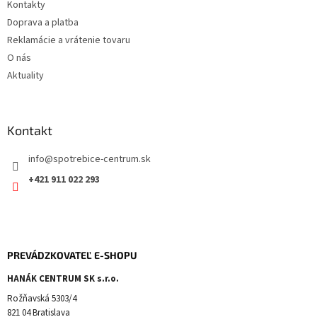
r
Kontakty
v
Doprava a platba
k
Reklamácie a vrátenie tovaru
y
v
O nás
ý
Aktuality
p
i
s
u
Kontakt
info
@
spotrebice-centrum.sk
+421 911 022 293
PREVÁDZKOVATEĽ E-SHOPU
HANÁK CENTRUM SK s.r.o.
Rožňavská 5303/4
821 04 Bratislava