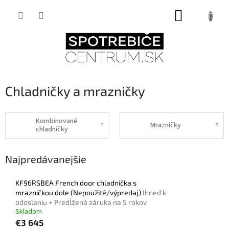
Prejsť
NÁKUPNÝ
na
obsah
KOŠÍK
Chladničky a mrazničky
Kombinované
Mrazničky
chladničky
Najpredávanejšie
KF96RSBEA French door chladnička s
mrazničkou dole (Nepoužité/výpredaj)
Ihneď k
odoslaniu + Predĺžená záruka na 5 rokov
Skladom
€3 645