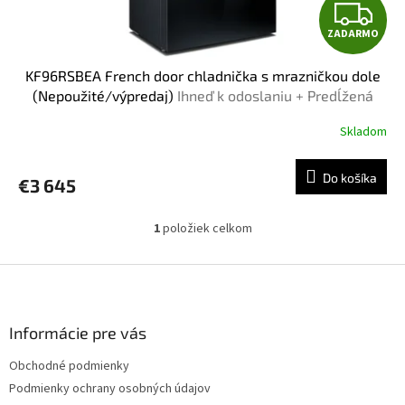
Z
o
ZADARMO
v
A
KF96RSBEA French door chladnička s mrazničkou dole
D
(Nepoužité/výpredaj)
Ihneď k odoslaniu + Predĺžená
záruka na 5 rokov
A
Skladom
R
Do košíka
€3 645
M
1
položiek celkom
O
O
v
l
Z
á
á
d
p
a
ä
Informácie pre vás
c
t
i
Obchodné podmienky
i
e
Podmienky ochrany osobných údajov
p
e