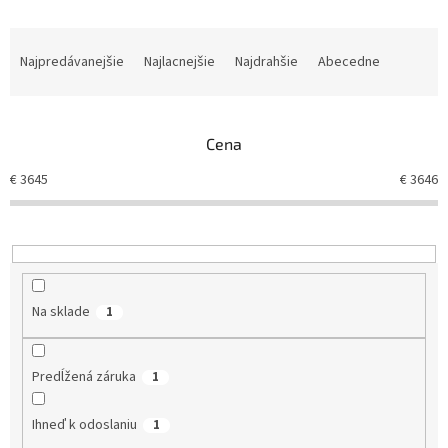
R
a
Najpredávanejšie
Najlacnejšie
Najdrahšie
Abecedne
d
e
n
Cena
i
e
€
3645
€
3646
p
r
o
d
u
k
Na sklade
1
t
o
v
Predĺžená záruka
1
Ihneď k odoslaniu
1